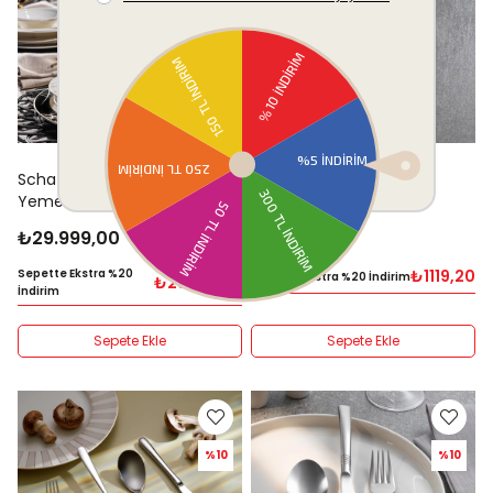
Schafer Tılsım Charm
Schafer Ela 2 li Oval Çay
Yemek Takımı 60 Parça-
Tepsisi-Platin02
Siyah
₺29.999,00
₺1.399,00
Sepette Ekstra %20
₺1119,20
Sepette Ekstra %20 İndirim
₺23999,20
İndirim
Sepete Ekle
Sepete Ekle
%10
%10