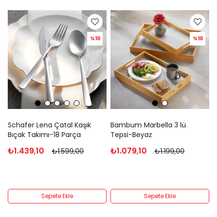
%10
%10
Schafer Lena Çatal Kaşık
Bambum Marbella 3 lü
Bıçak Takımı-18 Parça
Tepsi-Beyaz
₺1.439,10
₺1.079,10
₺1.599,00
₺1.199,00
Sepete Ekle
Sepete Ekle