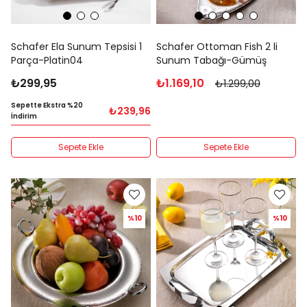
Schafer Ela Sunum Tepsisi 1
Schafer Ottoman Fish 2 li
Parça-Platin04
Sunum Tabağı-Gümüş
₺299,95
₺1.169,10
₺1.299,00
Sepette Ekstra %20
₺239,96
İndirim
Sepete Ekle
Sepete Ekle
%10
%10