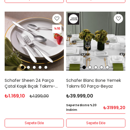
%10
Schafer Sheen 24 Parça
Schafer Blanc Bone Yemek
Çatal Kaşık Bıçak Takımı-
Takımı 60 Parça-Beyaz
Gümüş20
₺1.169,10
₺39.999,00
₺1.299,00
Sepette Ekstra %20
₺31999,20
İndirim
Sepete Ekle
Sepete Ekle