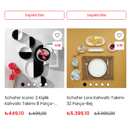
Sepete Ekle
Sepete Ekle
%10
%10
Schafer Iconic 2 Kişilik
Schafer Lora Kahvaltı Takımı
Kahvaltı Takımı 8 Parça-
32 Parça-Bej
Siyah
₺449,10
₺5.399,10
₺499,00
₺5.999,00