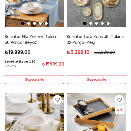
Schafer Ella Yemek Takımı
Schafer Lora Kahvaltı Takımı
56 Parça-Beyaz
32 Parça-Yeşil
₺19.999,00
₺5.399,10
₺5.999,00
Sepette Ekstra %20
₺15999,20
İndirim
Sepete Ekle
Sepete Ekle
%10