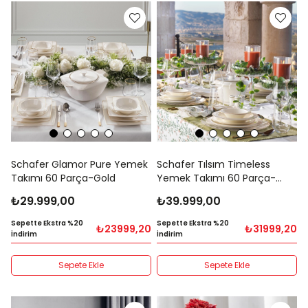
Schafer Glamor Pure Yemek
Schafer Tılsım Timeless
Takımı 60 Parça-Gold
Yemek Takımı 60 Parça-
Gold
₺29.999,00
₺39.999,00
Sepette Ekstra %20
Sepette Ekstra %20
₺23999,20
₺31999,20
İndirim
İndirim
Sepete Ekle
Sepete Ekle