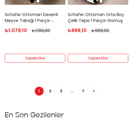
Schafer Ottoman Desenli
Schafer Ottoman Orta Boy
Meyve Tabağı 1 Parça-
Çelik Tepsi 1 Parça-Gümüş
Gümüş
₺1.079,10
₺899,10
₺1.199,00
₺999,00
Sepete Ekle
Sepete Ekle
1
2
3
...
7
>
En Son Gezilenler