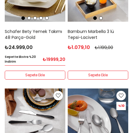
Schafer Bety Yemek Takımı
Bambum Marbella 3 lü
48 Parça-Gold
Tepsi-Lacivert
₺24.999,00
₺1.079,10
₺1.199,00
Sepette Ekstra %20
₺19999,20
İndirim
Sepete Ekle
Sepete Ekle
%10