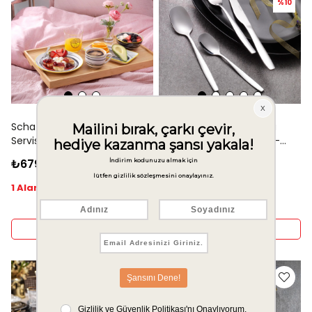
%10
Schafer Mixed 2 li Dikdörtgen
Schafer Sheen 24 Parça
Servis Tabağı 23Cm-Çok
Çatal Kaşık Bıçak Takımı-
Renkli
Gümüş22
₺679,95
₺1.169,10
₺1.299,00
1 Alana 1 Hediye
Sepete Ekle
Sepete Ekle