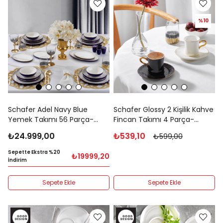
%10
Schafer Adel Navy Blue
Schafer Glossy 2 Kişilik Kahve
Yemek Takımı 56 Parça-
Fincan Takımı 4 Parça-
Lacivert
Asorti07
₺24.999,00
₺539,10
₺599,00
Sepette Ekstra %20
₺19999,20
İndirim
Sepete Ekle
Sepete Ekle