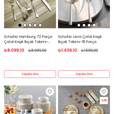
Schafer Hamburg 72 Parça
Schafer Lena Çatal Kaşık
Çatal Kaşık Bıçak Takımı-
Bıçak Takımı-18 Parça
Gümüş03
₺8.099,10
₺1.439,10
₺8.999,00
₺1.599,00
Sepete Ekle
Sepete Ekle
%10