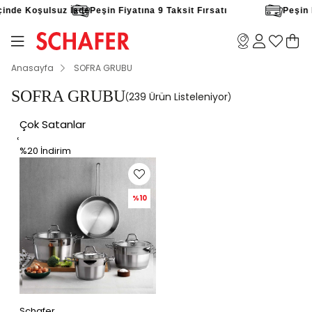
ulsuz İade
Peşin Fiyatına 9 Taksit Fırsatı
Peşin Fiyatına 9
Anasayfa
SOFRA GRUBU
SOFRA GRUBU
239 Ürün
Çok Satanlar
‹
%20
İndirim
%10
Schafer