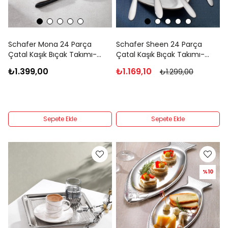
Schafer Mona 24 Parça
Schafer Sheen 24 Parça
Çatal Kaşık Bıçak Takımı-
Çatal Kaşık Bıçak Takımı-
Siyah02
Gümüş24
₺1.399,00
₺1.169,10
₺1.299,00
Sepete Ekle
Sepete Ekle
%10