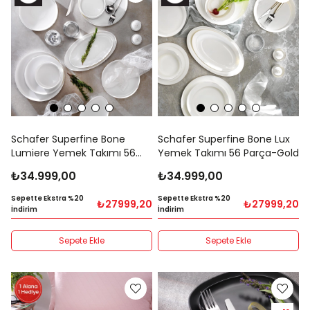
Schafer Superfine Bone
Schafer Superfine Bone Lux
Lumiere Yemek Takımı 56
Yemek Takımı 56 Parça-Gold
Parça-Platin
₺34.999,00
₺34.999,00
Sepette Ekstra %20
Sepette Ekstra %20
₺27999,20
₺27999,20
İndirim
İndirim
Sepete Ekle
Sepete Ekle