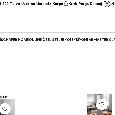
1.500 TL ve Üzerine Ücretsiz Kargo
Kırık Parça Desteği
14
İ
SCHAFER HOME
ONLINE ÖZEL SETLER
KOLEKSİYONLAR
MASTER CL
dirim