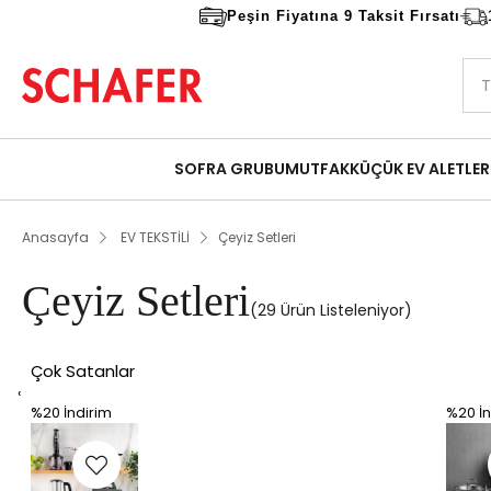
Peşin Fiyatına 9 Taksit Fırsatı
SOFRA GRUBU
MUTFAK
KÜÇÜK EV ALETLER
Anasayfa
EV TEKSTİLİ
Çeyiz Setleri
Çeyiz Setleri
29 Ürün
Çok Satanlar
‹
%20
İndirim
%20
İn