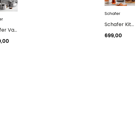
Schafer
er
Schafer Kitchenhouse Aqua Termos 1,5 L-Gri
Schafer Vals Çelik Tencere Seti-7 Parça-Inox
699,00
9,00