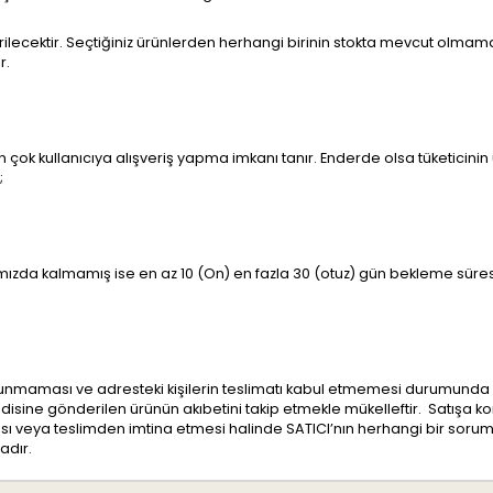
bildirilecektir. Seçtiğiniz ürünlerden herhangi birinin stokta mevcut olma
r.
en çok kullanıcıya alışveriş yapma imkanı tanır. Enderde olsa tüketicinin
;
ızda kalmamış ise en az 10 (On) en fazla 30 (otuz) gün bekleme süresi 
bulunmaması ve adresteki kişilerin teslimatı kabul etmemesi durumund
kendisine gönderilen ürünün akıbetini takip etmekle mükelleftir. Satışa 
 veya teslimden imtina etmesi halinde SATICI’nın herhangi bir soru
adır.