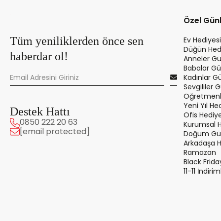
Özel Gün
Tüm yeniliklerden önce sen
Ev Hediyesi
Düğün Hedi
haberdar ol!
Anneler Gü
Babalar Gü
Kadınlar G
Sevgililer 
Öğretmenle
Yeni Yıl Hed
Destek Hattı
Ofis Hediye
0850 222 20 63
Kurumsal 
[email protected]
Doğum Gün
Arkadaşa 
Ramazan
Black Frida
11-11 İndirim