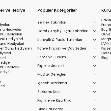
ler ve Hediye
Popüler Kategoriler
Kur
Hakk
Yemek Takımları
yeleri
Franc
nü Hediyeleri
Bayi 
Çatal / Kaşık / Bıçak Takımları
nü Hediyeleri
Güvenl
ünü Hediyeleri
Mağaz
Kahvaltı & Pasta Takımları
Günü Hediyeleri
KVKK 
r Günü Hediyeleri
Kahve Fincanı ve Çay Setleri
Kişis
iyeleri
Çerez 
Servis ve Sunum
leri
Blog
Hediye
Pişirme Ürünleri
ü Hediyesi
Hediye
Mutfak Gereçleri
y
İçecek Hazırlama
leri
Saklama Kabı
Pişirme ve Kızartma
Gıda Hazırlama