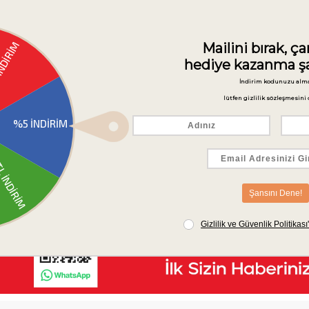
Güvenli Ödeme
3D Secure ile güvenli ödemenizi gerçekleştirin.