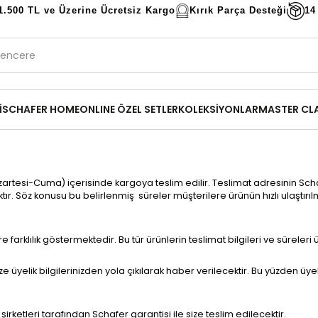
1.500 TL ve Üzerine Ücretsiz Kargo
Kırık Parça Desteği
14
İ
SCHAFER HOME
ONLINE ÖZEL SETLER
KOLEKSİYONLAR
MASTER CL
Pazartesi-Cuma) içerisinde kargoya teslim edilir. Teslimat adresinin S
caktır. Söz konusu bu belirlenmiş süreler müşterilere ürünün hızlı ulaştır
arklılık göstermektedir. Bu tür ürünlerin teslimat bilgileri ve süreleri ü
 üyelik bilgilerinizden yola çıkılarak haber verilecektir. Bu yüzden üyel
ketleri tarafından Schafer garantisi ile size teslim edilecektir.