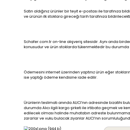
Satın aldığınız ürünler bir teyit e-postası ile tarafınıza 
ve ürünün ilk stoklara gireceği tarih tarafınıza bildirilecekti
Schafer.com.tr on-line alışveriş sitesidir. Aynı anda bird
konusudur ve ürün stoklarda tükenmektedir bu durumda 
Ödemesini internet üzerinden yaptınız ürün eğer stoklarım
ise yaptığı ödeme kendisine iade edilir.
Ürünlerin teslimatı anında ALICI’nın adresinde bizatihi 
durumda Alıcı ilgili kargo şirketi ile irtibata geçmek ve 
edilecek olması halinde muhatabın adreste bulunmaması
zararlar ve vuku bulacak ziyanlar ALICI’nın sorumluluğund