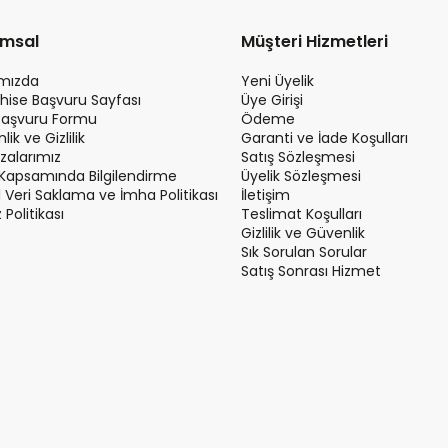
umsal
Müşteri Hizmetleri
ımızda
Yeni Üyelik
hise Başvuru Sayfası
Üye Girişi
Başvuru Formu
Ödeme
ik ve Gizlilik
Garanti ve İade Koşulları
alarımız
Satış Sözleşmesi
Kapsamında Bilgilendirme
Üyelik Sözleşmesi
el Veri Saklama ve İmha Politikası
İletişim
Politikası
Teslimat Koşulları
Gizlilik ve Güvenlik
Sık Sorulan Sorular
Satış Sonrası Hizmet