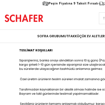
Peşin Fiyatına 9 Taksit Fırsatı
SOFRA GRUBU
MUTFAK
KÜÇÜK EV ALETLER
TESLİMAT KOŞULLARI
Siparişleriniz, banka onayı alındıktan sonra 10 iş günü (
kargo şirketi 1-10 gün içerisinde siparişinizi size ulaştıra
bu sürelerde ulaşacağının taahhüdü anlamına gelmez.
Özel üretim ürünlerin teslim süreleri imalat zamanına göre f
Tarafımızdan kaynaklanan bir aksilik olması halinde ise size
Bayram ve tatil günlerinde teslimat yapılmamaktadır.
Seçtiğiniz ürünlerin tamamı anlaşmalı olduğumuz kargo şir