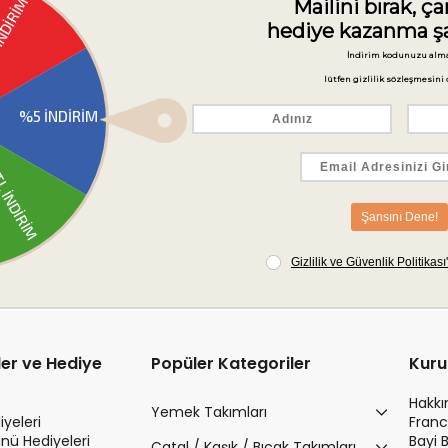
Güvenli Ödeme
3D Secure ile güvenli ödemenizi gerçekleştirin.
ler ve Hediye
Popüler Kategoriler
Kur
Hakk
Yemek Takımları
yeleri
Franc
nü Hediyeleri
Bayi 
Çatal / Kaşık / Bıçak Takımları