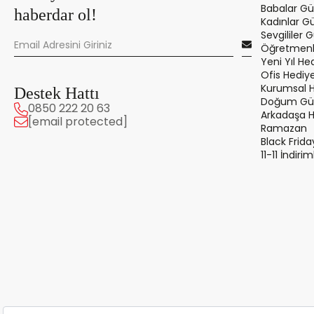
Babalar Gü
haberdar ol!
Kadınlar G
Sevgililer 
Öğretmenle
Yeni Yıl Hed
Ofis Hediye
Kurumsal 
Destek Hattı
Doğum Gün
0850 222 20 63
Arkadaşa 
[email protected]
Ramazan
Black Frida
11-11 İndirim