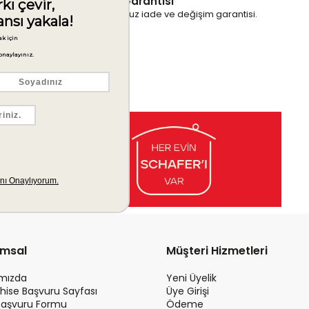
İade & Değişim Garantisi
Ürünlerinizde sorunsuz iade ve değişim garantisi.
umsal
Müşteri Hizmetleri
ımızda
Yeni Üyelik
hise Başvuru Sayfası
Üye Girişi
Başvuru Formu
Ödeme