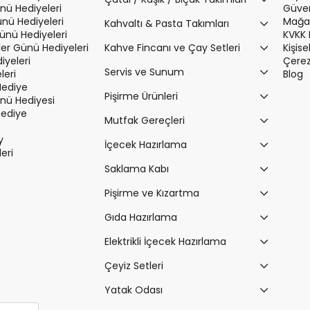
nü Hediyeleri
Güvenl
ünü Hediyeleri
Mağaz
Kahvaltı & Pasta Takımları
Günü Hediyeleri
KVKK 
r Günü Hediyeleri
Kahve Fincanı ve Çay Setleri
Kişis
iyeleri
Çerez 
Servis ve Sunum
leri
Blog
Hediye
Pişirme Ürünleri
ü Hediyesi
Hediye
Mutfak Gereçleri
y
İçecek Hazırlama
leri
Saklama Kabı
Pişirme ve Kızartma
Gıda Hazırlama
Elektrikli İçecek Hazırlama
Çeyiz Setleri
Yatak Odası