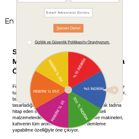
En Son Gezilenler
Schafer Filtre Kahve 
Makineleriyle Kahve Tutkunlarına 
Özel Lezzet
Filtre kahve, aromatik yapısı ve zengin lezzetiyle kahve 
tutkunlarının vazgeçilmez içeceklerinden biridir. Schafer, 
bu eşsiz deneyimi en üst seviyeye taşımak için 
tasarladığı filtre kahve makineleriyle her damak tadına 
hitap eden seçenekler sunuyor. Yüksek kaliteli 
malzemelerden üretilen Schafer filtre kahve makineleri, 
kahvenin tüm aromalarını koruyarak demleme 
yapabilme özelliğiyle öne çıkıyor.