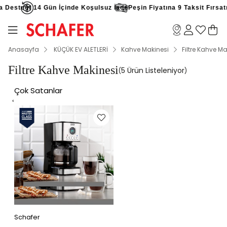
Desteği
14 Gün İçinde Koşulsuz İade
Peşin Fiyatına 9 Taksit Fırsatı
Anasayfa
KÜÇÜK EV ALETLERİ
Kahve Makinesi
Filtre Kahve Ma
Filtre Kahve Makinesi
5 Ürün
Çok Satanlar
‹
Schafer