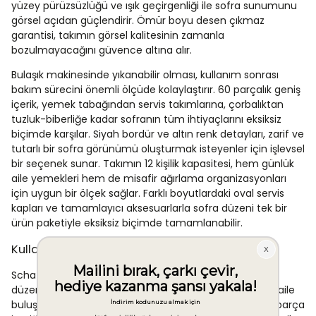
yüzey pürüzsüzlüğü ve ışık geçirgenliği ile sofra sunumunu
görsel açıdan güçlendirir. Ömür boyu desen çıkmaz
garantisi, takımın görsel kalitesinin zamanla
bozulmayacağını güvence altına alır.
Bulaşık makinesinde yıkanabilir olması, kullanım sonrası
bakım sürecini önemli ölçüde kolaylaştırır. 60 parçalık geniş
içerik, yemek tabağından servis takımlarına, çorbalıktan
tuzluk-biberliğe kadar sofranın tüm ihtiyaçlarını eksiksiz
biçimde karşılar. Siyah bordür ve altın renk detayları, zarif ve
tutarlı bir sofra görünümü oluşturmak isteyenler için işlevsel
bir seçenek sunar. Takımın 12 kişilik kapasitesi, hem günlük
aile yemekleri hem de misafir ağırlama organizasyonları
için uygun bir ölçek sağlar. Farklı boyutlardaki oval servis
kapları ve tamamlayıcı aksesuarlarla sofra düzeni tek bir
ürün paketiyle eksiksiz biçimde tamamlanabilir.
Kullanım Alanları
Schafer Tılsım Charm Yemek Takımı, ev ortamında
düzenlenen özel yemek davetleri, bayram sofraları ve aile
buluşmaları için uygundur. 12 kişilik kapasitesi ve geniş parça