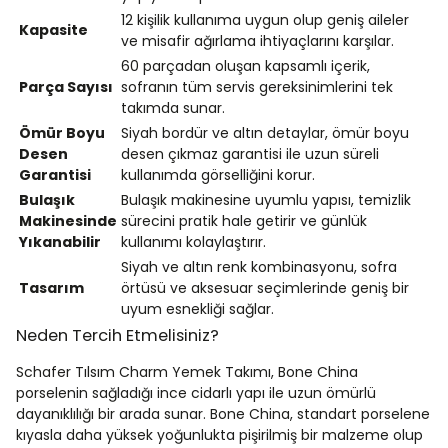
12 kişilik kullanıma uygun olup geniş aileler
Kapasite
ve misafir ağırlama ihtiyaçlarını karşılar.
60 parçadan oluşan kapsamlı içerik,
Parça Sayısı
sofranın tüm servis gereksinimlerini tek
takımda sunar.
Ömür Boyu
Siyah bordür ve altın detaylar, ömür boyu
Desen
desen çıkmaz garantisi ile uzun süreli
Garantisi
kullanımda görselliğini korur.
Bulaşık
Bulaşık makinesine uyumlu yapısı, temizlik
Makinesinde
sürecini pratik hale getirir ve günlük
Yıkanabilir
kullanımı kolaylaştırır.
Siyah ve altın renk kombinasyonu, sofra
Tasarım
örtüsü ve aksesuar seçimlerinde geniş bir
uyum esnekliği sağlar.
Neden Tercih Etmelisiniz?
Schafer Tılsım Charm Yemek Takımı, Bone China
porselenin sağladığı ince cidarlı yapı ile uzun ömürlü
dayanıklılığı bir arada sunar. Bone China, standart porselene
kıyasla daha yüksek yoğunlukta pişirilmiş bir malzeme olup