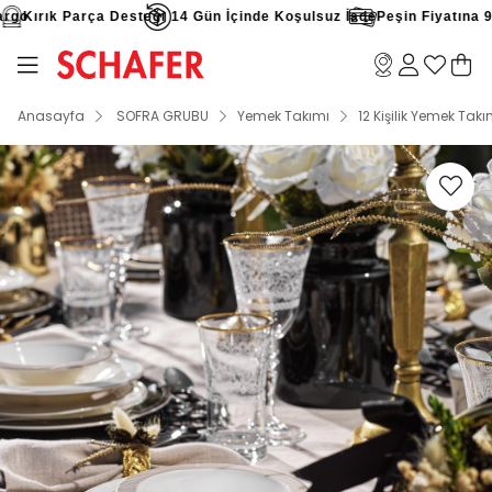
o
Kırık Parça Desteği
14 Gün İçinde Koşulsuz İade
Peşin Fiyatına 9 Ta
Anasayfa
SOFRA GRUBU
Yemek Takımı
12 Kişilik Yemek Takı