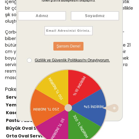
içeriği sayesinde çok kişili sofra organizasyonlarında pratik
bir çözüm sunar. Siyah ve altın renk kombinasyonu, özellikle
şık sofra düzenlemeleri için tercih edilen bir görsel dil
oluşturur.
Çorbalık, farklı boyutlardaki oval servis kapları ve tuzluk-
biberlik gibi tamamlayıcı parçalar, sofra kurulumunu
bütünlüklü biçimde tamamlar. 27 cm servis tabakları ve 21
cm yemek tabakları, ana yemek sunumu için işlevsel bir
boyut aralığı sunarken 15 cm kaseler çorba ve yan yemek
servisi için elverişlidir. Günlük yemek kullanımının yanı sıra
resmi davetlerde, özel günlerde ve uzun misafir
masalarında da rahatlıkla tercih edilebilir.
Paket İçeriği
Servis Tabağı
12
27 cm
Yemek Tabağı
12
21 cm
Kase
12
15 cm
Pasta Tabağı
12
-
Büyük Oval Servis Tabağı
1
35 cm
Orta Oval Servis Tabağı
1
30 cm