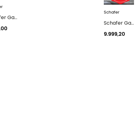
er
Schafer
Schafer Gastronomie Master Granit Tava 26Cm-Siyah
Schafer Gastronomie Master Tencere Seti 7 Parça-Siyah
,00
9.999,20