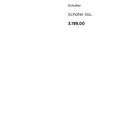
Schafer
Schafer Gastronomie Master Granit Basık Tencere-28Cm
3.199,00