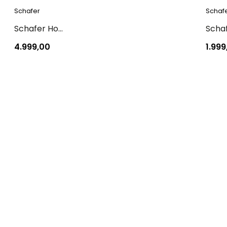
Schafer
Schaf
Schafer Home Blossom Yatak Örtüsü Seti 3 Parça-Bej
4.999,00
1.999