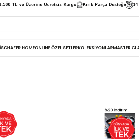
1.500 TL ve Üzerine Ücretsiz Kargo
Kırık Parça Desteği
14
İ
SCHAFER HOME
ONLINE ÖZEL SETLER
KOLEKSİYONLAR
MASTER CL
%20
İndirim