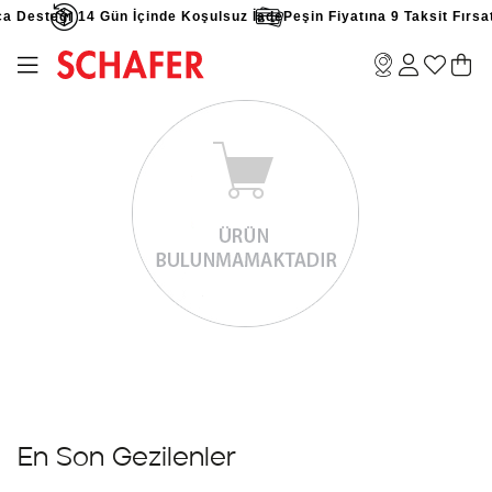
a Desteği
14 Gün İçinde Koşulsuz İade
Peşin Fiyatına 9 Taksit Fırsat
En Son Gezilenler