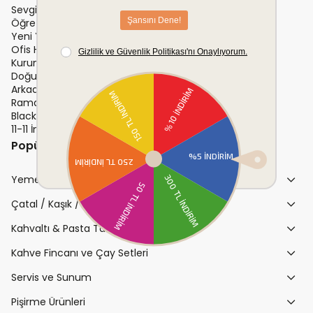
Sevgililer Günü Hediyeleri
Öğretmenler Günü Hediyeleri
Yeni Yıl Hediyeleri
Ofis Hediyeleri
Kurumsal Hediye
Doğum Günü Hediyesi
Arkadaşa Hediye
Ramazan
Black Friday
11-11 İndirimleri
Popüler Kategoriler
Yemek Takımları
Çatal / Kaşık / Bıçak Takımları
Kahvaltı & Pasta Takımları
Kahve Fincanı ve Çay Setleri
Servis ve Sunum
Pişirme Ürünleri