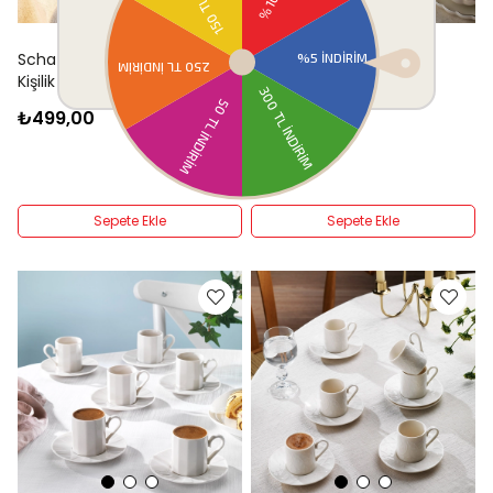
Schafer Kingdom Paws 2
Schafer Evelynn 6 Kişilik
Kişilik Kahve Fincan Takımı 4
Kahve Fincan Takımı 12
Parça-Cat
Parça-Non04
₺499,00
₺899,00
Sepete Ekle
Sepete Ekle