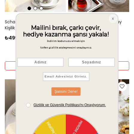
Schafer Kingdom Paws 2
Schafer Optik 6 Kişilik Çay
Kişilik Kahve Fincan Takımı 4
Seti 12 Parça-Altın
Parça-Dog
₺499,00
₺1.799,00
Sepete Ekle
Sepete Ekle