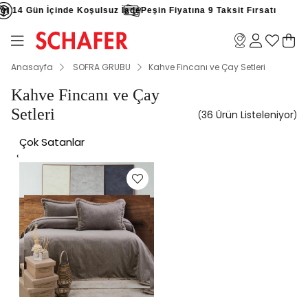
 İçinde Koşulsuz İade
Peşin Fiyatına 9 Taksit Fırsatı
Peşi
Anasayfa
SOFRA GRUBU
Kahve Fincanı ve Çay Setleri
Kahve Fincanı ve Çay
Setleri
36 Ürün
Çok Satanlar
‹