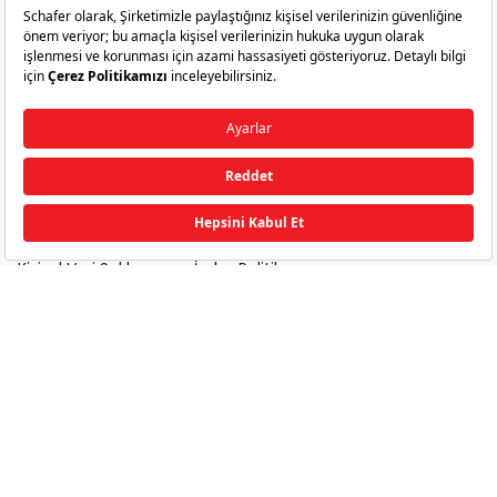
Sofra & Mutfak Tekstili
Banyo
Kurumsal
Hakkımızda
Franchise Başvuru Sayfası
Bayi Başvuru Formu
Güvenlik ve Gizlilik
Mağazalarımız
KVKK Kapsamında Bilgilendirme
Kişisel Veri Saklama ve İmha Politikası
Çerez Politikası
Blog
Müşteri Hizmetleri
Yeni Üyelik
Üye Girişi
Ödeme
Garanti ve İade Koşulları
Satış Sözleşmesi