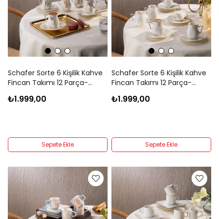
Schafer Sorte 6 Kişilik Kahve
Schafer Sorte 6 Kişilik Kahve
Fincan Takımı 12 Parça-
Fincan Takımı 12 Parça-
Gold05
Gold04
₺1.999,00
₺1.999,00
Sepete Ekle
Sepete Ekle