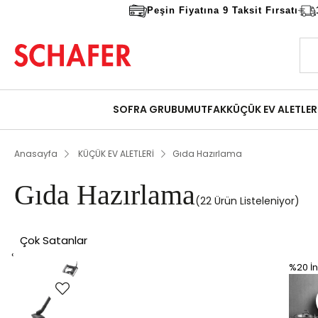
Peşin Fiyatına 9 Taksit Fırsatı
SOFRA GRUBU
MUTFAK
KÜÇÜK EV ALETLER
Anasayfa
KÜÇÜK EV ALETLERİ
Gıda Hazırlama
Gıda Hazırlama
22 Ürün
Çok Satanlar
‹
%20
İn