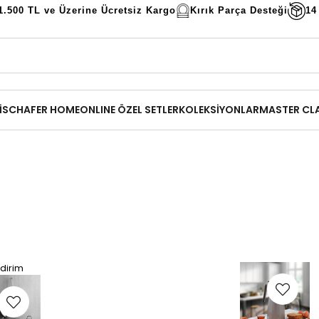
1.500 TL ve Üzerine Ücretsiz Kargo
Kırık Parça Desteği
14
İ
SCHAFER HOME
ONLINE ÖZEL SETLER
KOLEKSİYONLAR
MASTER CL
dirim