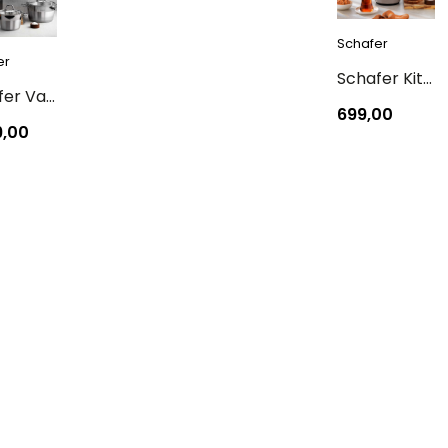
Schafer
er
Schafer Kitchenhouse Aqua Termos 1,5 L-Gri
Schafer Vals Çelik Tencere Seti-7 Parça-Inox
699,00
9,00