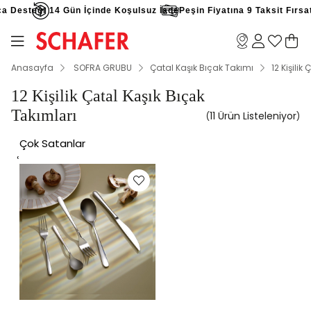
esteği
14 Gün İçinde Koşulsuz İade
Peşin Fiyatına 9 Taksit Fırsatı
Anasayfa
SOFRA GRUBU
Çatal Kaşık Bıçak Takımı
12 Kişilik
12 Kişilik Çatal Kaşık Bıçak
Takımları
11 Ürün
Çok Satanlar
‹