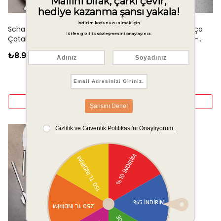
Schafer Hamburg 72 Parça
Schafer Ephesus 84 Parça
Çatal Kaşık Bıçak Takımı-
Çatal Kaşık Bıçak Takımı-
Gümüş31
Gümüş
₺8.999,00
₺10.999,00
Sepete Ekle
Sepete Ekle