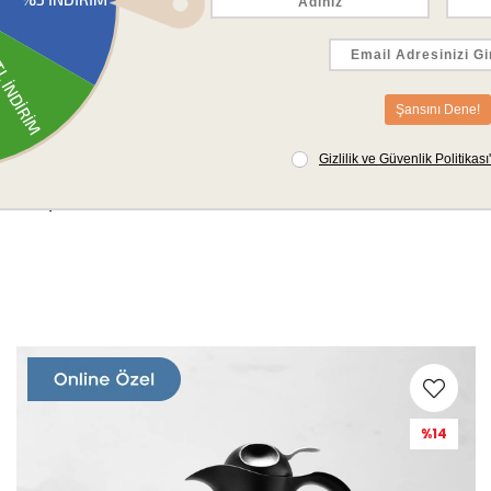
Schafer
Schafer Eko Set
7.999,00