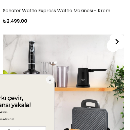
Schafer Fry Çıtır Kızartma Tenceresi 22 Cm-3 Parça-Kırmızı
₺899,00