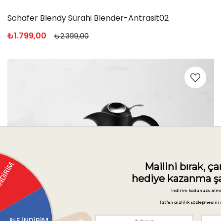
Schafer Waffle Express Waffle Makinesi - Krem
₺2.499,00