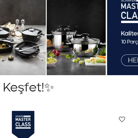
i Keşfet!✨