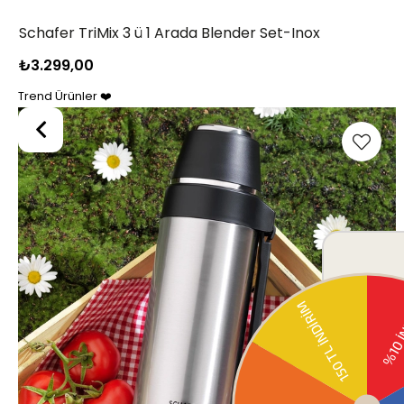
Schafer Blendy Sürahi Blender-Antrasit02
₺1.799,00
₺2.399,00
Trend Ürünler ❤️