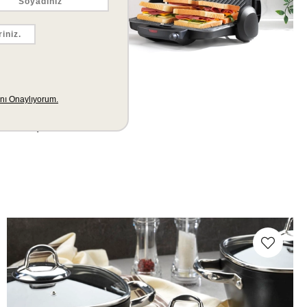
Schafer
Schafer Oskar Plus Elektrikli Cezve-Inox02
799,00
%10