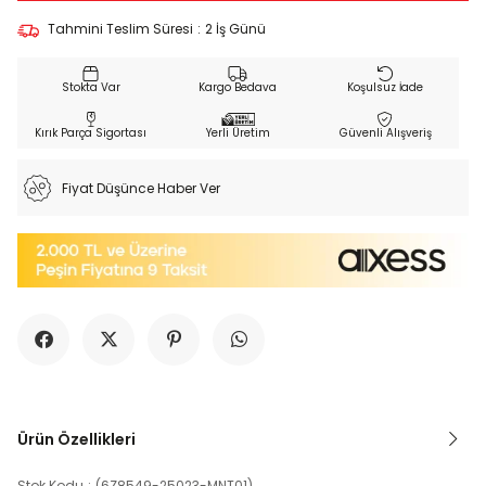
Tahmini Teslim Süresi
:
2 İş Günü
Kargo Bedava
Koşulsuz İade
Kırık Parça Sigortası
Yerli Üretim
Güvenli Alışveriş
Fiyat Düşünce Haber Ver
Ürün Özellikleri
Stok Kodu
(6Z8549-25023-MNT01)