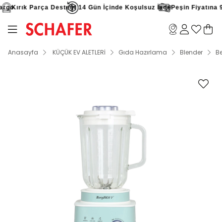
rgo
Kırık Parça Desteği
14 Gün İçinde Koşulsuz İade
Peşin Fiyatına 9 
Anasayfa
KÜÇÜK EV ALETLERİ
Gıda Hazırlama
Blender
Be