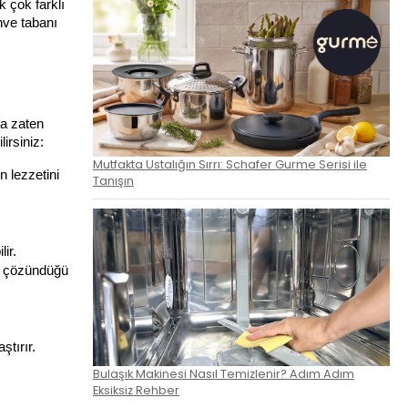
 çok farklı 
hve tabanı 
a zaten 
irsiniz:
Mutfakta Ustalığın Sırrı: Schafer Gurme Serisi ile
 lezzetini 
Tanışın
ir.
y çözündüğü 
ştırır.
Bulaşık Makinesi Nasıl Temizlenir? Adım Adım
Eksiksiz Rehber