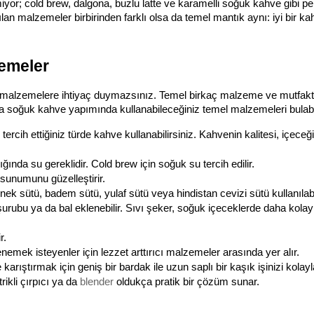
iyor; cold brew, dalgona, buzlu latte ve karamelli soğuk kahve gibi pek
ılan malzemeler birbirinden farklı olsa da temel mantık aynı: iyi bir ka
emeler
 malzemelere ihtiyaç duymazsınız. Temel birkaç malzeme ve mutfakt
 soğuk kahve yapımında kullanabileceğiniz temel malzemeleri bulabil
ercih ettiğiniz türde kahve kullanabilirsiniz. Kahvenin kalitesi, içeceğin
da su gereklidir. Cold brew için soğuk su tercih edilir.
 sunumunu güzelleştirir.
nek sütü, badem sütü, yulaf sütü veya hindistan cevizi sütü kullanılabil
 şurubu ya da bal eklenebilir. Sıvı şeker, soğuk içeceklerde daha kola
r.
denemek isteyenler için lezzet arttırıcı malzemeler arasında yer alır.
rıştırmak için geniş bir bardak ile uzun saplı bir kaşık işinizi kolayla
rikli çırpıcı ya da 
blender
 oldukça pratik bir çözüm sunar.