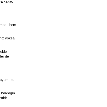
ya kakao 
şması, hem 
niz yoksa 
elde 
ler de 
 uyum, bu 
 bardağın 
irir.