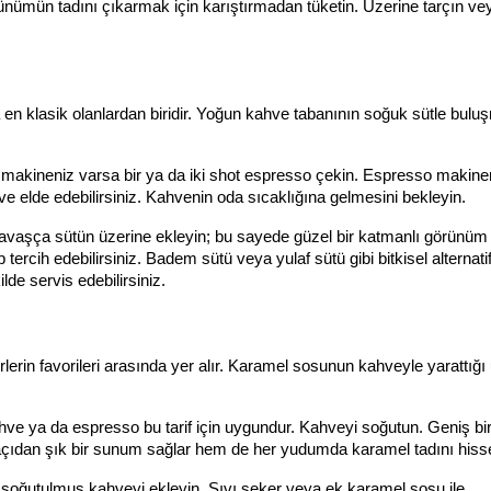
rünümün tadını çıkarmak için karıştırmadan tüketin. Üzerine tarçın ve
a en klasik olanlardan biridir. Yoğun kahve tabanının soğuk sütle bulu
 makineniz varsa bir ya da iki shot espresso çekin. Espresso makine
e elde edebilirsiniz. Kahvenin oda sıcaklığına gelmesini bekleyin.
vaşça sütün üzerine ekleyin; bu sayede güzel bir katmanlı görünüm 
tercih edebilirsiniz. Badem sütü veya yulaf sütü gibi bitkisel alternatif
lde servis edebilirsiniz.
rin favorileri arasında yer alır. Karamel sosunun kahveyle yarattığı
hve ya da espresso bu tarif için uygundur. Kahveyi soğutun. Geniş bir
ıdan şık bir sunum sağlar hem de her yudumda karamel tadını hissett
soğutulmuş kahveyi ekleyin. Sıvı şeker veya ek karamel sosu ile 