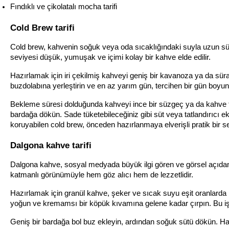
Fındıklı ve çikolatalı mocha tarifi
Cold Brew tarifi
Cold brew, kahvenin soğuk veya oda sıcaklığındaki suyla uzun süre 
seviyesi düşük, yumuşak ve içimi kolay bir kahve elde edilir.
Hazırlamak için iri çekilmiş kahveyi geniş bir kavanoza ya da süra
buzdolabına yerleştirin ve en az yarım gün, tercihen bir gün bo
Bekleme süresi dolduğunda kahveyi ince bir süzgeç ya da kahve filt
bardağa dökün. Sade tüketebileceğiniz gibi süt veya tatlandırıcı ek
koruyabilen cold brew, önceden hazırlanmaya elverişli pratik bir s
Dalgona kahve tarifi
Dalgona kahve, sosyal medyada büyük ilgi gören ve görsel açıdan
katmanlı görünümüyle hem göz alıcı hem de lezzetlidir.
Hazırlamak için granül kahve, şeker ve sıcak suyu eşit oranlarda bi
yoğun ve kremamsı bir köpük kıvamına gelene kadar çırpın. Bu işle
Geniş bir bardağa bol buz ekleyin, ardından soğuk sütü dökün. Haz