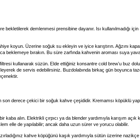
bekletilerek demlenmesi prensibine dayanır. Isı kullanılmadığı için as
hiye koyun. Üzerine soğuk su ekleyin ve iyice karıştırın. Ağzını kapat
yunca beklemeye bırakın. Bu süre zarfında kahvenin aroması suya yav
resi kullanarak süzün. Elde ettiğiniz konsantre cold brew'u buz dolu 
leyerek de servis edebilirsiniz. Buzdolabında birkaç gün boyunca tazel
eçenektir.
 son derece çekici bir soğuk kahve çeşididir. Kremamsı köpüklü yapı
r kaba alın. Elektrikli çırpıcı ya da blender yardımıyla karışım açık k
m elle de yapılabilir; ancak daha uzun sürer ve yorucu olabilir.
ırladığınız kahve köpüğünü kaşık yardımıyla sütün üzerine nazikçe ye