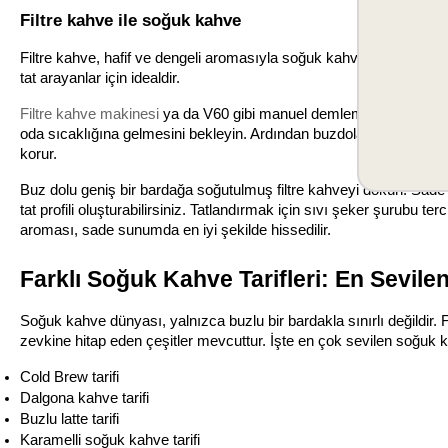
Filtre kahve ile soğuk kahve
Filtre kahve, hafif ve dengeli aromasıyla soğuk kahve yapımında ol
tat arayanlar için idealdir.
Filtre kahve makinesi
 ya da V60 gibi manuel demleme araçlarıyla
oda sıcaklığına gelmesini bekleyin. Ardından buzdolabına koyarak 
korur.
Buz dolu geniş bir bardağa soğutulmuş filtre kahveyi dökün. Sade ol
tat profili oluşturabilirsiniz. Tatlandırmak için sıvı şeker şurubu t
aroması, sade sunumda en iyi şekilde hissedilir.
Farklı Soğuk Kahve Tarifleri: En Sevilen
Soğuk kahve dünyası, yalnızca buzlu bir bardakla sınırlı değildir
zevkine hitap eden çeşitler mevcuttur. İşte en çok sevilen soğuk ka
Cold Brew tarifi
Dalgona kahve tarifi
Buzlu latte tarifi
Karamelli soğuk kahve tarifi