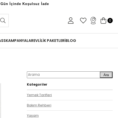
 Gün İçinde Koşulsuz İade
0
ASS
KAMPANYALAR
EVLİLİK PAKETLERİ
BLOG
Ara
Kategoriler
Yemek Tarifleri
Bakım Rehberi
Yaşam