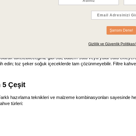
dukça tercih edilen bir yöntemdir. Özellikle daha az yoğun ama uzun i
 kahvenizi demleyin. Demleme tamamlandıktan sonra kahveyi bir kaba
iyice soğutun; soğuk filtre kahve, buzla temas ettiğinde seyrelmeden l
arak tüketebileceğiniz gibi süt, badem sütü veya yulaf sütü ekleyerek 
ercih edin; toz şeker soğuk içeceklerde tam çözünmeyebilir. Filtre kahve
 5 Çeşit
. Farklı hazırlama teknikleri ve malzeme kombinasyonları sayesinde h
hve türleri: