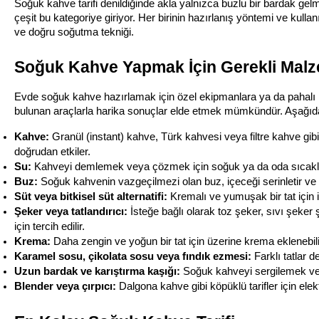
Soğuk kahve tarifi denildiğinde akla yalnızca buzlu bir bardak gelm
çeşit bu kategoriye giriyor. Her birinin hazırlanış yöntemi ve kullan
ve doğru soğutma tekniği.
Soğuk Kahve Yapmak İçin Gerekli Malz
Evde soğuk kahve hazırlamak için özel ekipmanlara ya da pahalı
bulunan araçlarla harika sonuçlar elde etmek mümkündür. Aşağıda
Kahve:
 Granül (instant) kahve, Türk kahvesi veya filtre kahve gibi t
doğrudan etkiler.
Su:
 Kahveyi demlemek veya çözmek için soğuk ya da oda sıcaklığın
Buz:
 Soğuk kahvenin vazgeçilmezi olan buz, içeceği serinletir ve
Süt veya bitkisel süt alternatifi:
 Kremalı ve yumuşak bir tat için i
Şeker veya tatlandırıcı:
 İsteğe bağlı olarak toz şeker, sıvı şeker
için tercih edilir.
Krema:
 Daha zengin ve yoğun bir tat için üzerine krema eklenebili
Karamel sosu, çikolata sosu veya fındık ezmesi:
 Farklı tatlar 
Uzun bardak ve karıştırma kaşığı:
 Soğuk kahveyi sergilemek ve ka
Blender veya çırpıcı:
 Dalgona kahve gibi köpüklü tarifler için elekt