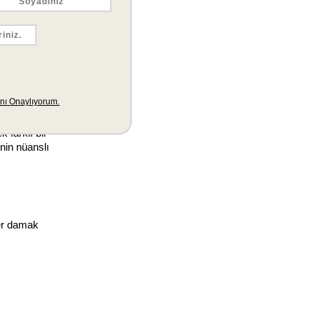
çimlik bir 
 alın ve 
ezzetini 
farklı bir 
nin nüanslı 
er damak 