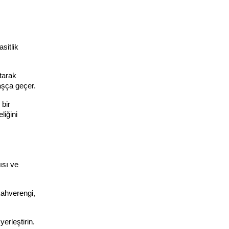
itlik 
arak 
aşça geçer.
bir 
iğini 
sı ve 
ahverengi, 
rleştirin. 