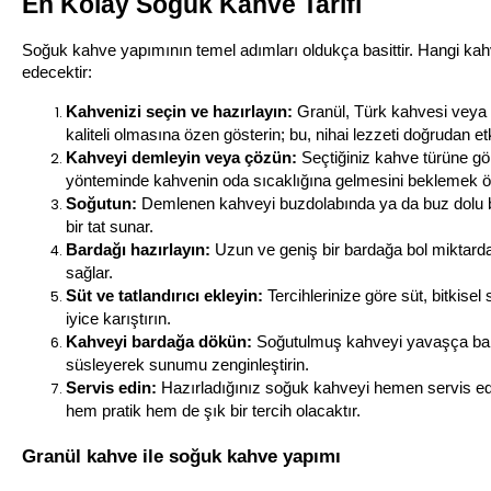
En Kolay Soğuk Kahve Tarifi
Soğuk kahve yapımının temel adımları oldukça basittir. Hangi kahv
edecektir:
Kahvenizi seçin ve hazırlayın:
 Granül, Türk kahvesi veya fi
kaliteli olmasına özen gösterin; bu, nihai lezzeti doğrudan etk
Kahveyi demleyin veya çözün:
 Seçtiğiniz kahve türüne g
yönteminde kahvenin oda sıcaklığına gelmesini beklemek öneml
Soğutun:
 Demlenen kahveyi buzdolabında ya da buz dolu bi
bir tat sunar.
Bardağı hazırlayın:
 Uzun ve geniş bir bardağa bol miktard
sağlar.
Süt ve tatlandırıcı ekleyin:
 Tercihlerinize göre süt, bitkisel
iyice karıştırın.
Kahveyi bardağa dökün:
 Soğutulmuş kahveyi yavaşça bard
süsleyerek sunumu zenginleştirin.
Servis edin:
 Hazırladığınız soğuk kahveyi hemen servis ed
hem pratik hem de şık bir tercih olacaktır.
Granül kahve ile soğuk kahve yapımı