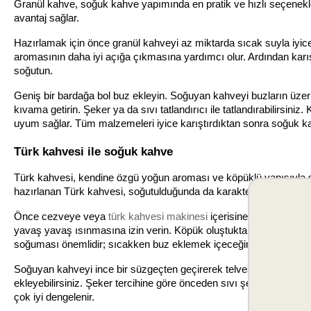
Granül kahve, soğuk kahve yapımında en pratik ve hızlı seçenekler
avantaj sağlar.
Hazırlamak için önce granül kahveyi az miktarda sıcak suyla iyic
aromasının daha iyi açığa çıkmasına yardımcı olur. Ardından karış
soğutun.
Geniş bir bardağa bol buz ekleyin. Soğuyan kahveyi buzların üze
kıvama getirin. Şeker ya da sıvı tatlandırıcı ile tatlandırabilirsi
uyum sağlar. Tüm malzemeleri iyice karıştırdıktan sonra soğuk kah
Türk kahvesi ile soğuk kahve
Türk kahvesi, kendine özgü yoğun aroması ve köpüklü yapısıyla soğ
hazırlanan Türk kahvesi, soğutulduğunda da karakteristik tadını ko
Önce cezveye veya 
türk kahvesi makinesi
 içerisine su ve Türk k
yavaş yavaş ısınmasına izin verin. Köpük oluştuktan sonra ocakt
soğuması önemlidir; sıcakken buz eklemek içeceğin seyrelmesine
Soğuyan kahveyi ince bir süzgeçten geçirerek telvesini ayırın. 
ekleyebilirsiniz. Şeker tercihine göre önceden sıvı şeker olarak haz
çok iyi dengelenir.