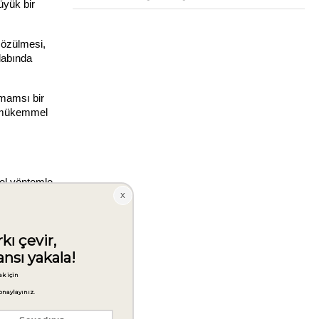
yük bir 
özülmesi, 
abında 
mamsı bir 
e mükemmel 
el yöntemle 
ırmadan, 
amen 
 krema 
yonlarla 