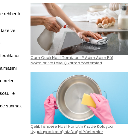
 rehberlik 
 taze ve 
 
rahlatıcı 
Cam Ocak Nasıl Temizlenir? Adım Adım Püf
Noktaları ve Leke Çıkarma Yöntemleri
almasını 
emeleri 
osu ile 
nde sunmak 
Çelik Tencere Nasıl Parlatılır? Evde Kolayca
Uygulayabileceğiniz Doğal Yöntemler