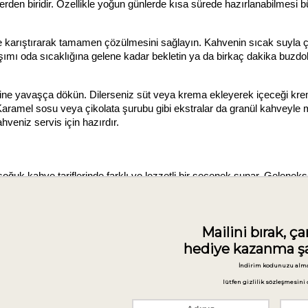
den biridir. Özellikle yoğun günlerde kısa sürede hazırlanabilmesi bü
e karıştırarak tamamen çözülmesini sağlayın. Kahvenin sıcak suyla ç
ımı oda sıcaklığına gelene kadar bekletin ya da birkaç dakika buzdol
rine yavaşça dökün. Dilerseniz süt veya krema ekleyerek içeceği kre
niz. Karamel sosu veya çikolata şurubu gibi ekstralar da granül kahveyl
veniz servis için hazırdır.
uk kahve tariflerinde farklı ve lezzetli bir seçenek sunar. Geleneks
rur.
ahvesini ekleyerek kısık ateşte pişirin. Kahveyi köpürtmek için karışt
an alın ve oda sıcaklığına soğumasını bekleyin. Türk kahvesinin tam
 yol açar.
Buz dolu bir bardağa süzülmüş kahveyi dökün. Üzerine soğuk süt veya
ırlanıp eklenebilir. Türk kahvesinin yoğun tadı, sütlü ve tatlı kombinas