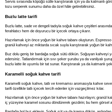
Servis sırasında köpüğü sütle karıştırarak için ya da katmanlı gö
tozu serperek sunumu daha da özel hâle getirebilirsiniz.
Buzlu latte tarifi
Buzlu latte, sade ve dengeli tadıyla soğuk kahve çeşitleri arasınd
ferahlatıcı hem de doyurucu bir içecek ortaya çıkarır.
Hazırlamak için önce yoğun bir kahve tabanı oluşturun. Espresso
granül kahveyi az miktarda sıcak suyla karıştırarak yoğun bir kahv
Buz dolu geniş bir bardağa soğuk sütü dökün. Soğuyan kahveyi ya
edersiniz. Tatlandırmak için sıvı şeker şurubu ya da vanilyalı şurup 
buzlu latte ile uyumlu bir tat sunar. Karıştırarak ya da katmanlı şeki
Karamelli soğuk kahve tarifi
Karamelli soğuk kahve, tatlı ve kremamsı aromasıyla kahve severle
tarifi özellikle tatlı içecek tercih edenler için vazgeçilmez kılar.
Hazırlamak için önce yoğun bir kahve tabanı hazırlayın; granül ka
iç yüzeyine karamel sosunu döndürerek gezdirin; bu hem görsel aç
Bardağa bol buz ekleyin. Soğuk süt ya da krema dökün, ardından 