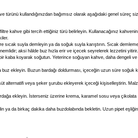
e türünü kullandığınızdan bağımsız olarak aşağıdaki genel süreç size
ltre kahve gibi tercih ettiğiniz türü belirleyin. Kullanacağınız kahvenin
iler.
öre sıcak suyla demleyin ya da soğuk suyla karıştırın. Sıcak demleme
idir; aksi hâlde buz hızla erir ve içecek seyrelerek lezzetini yitirir.
r kaba koyarak soğutun. Yeterince soğuyan kahve, daha dengeli ve fe
a buz ekleyin. Buzun bardağı doldurması, içeceğin uzun süre soğuk k
 süt alternatifi veya şeker şurubu ekleyerek içeceği kişiselleştirin. Malz
ağa ekleyin. İsterseniz üzerine krema, karamel sosu veya çikolata s
in ya da birkaç dakika daha buzdolabında bekletin. Uzun pipet eşliği