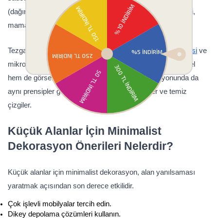
(dağınıklıktan arınmış), sandalyeler, birkaç tezgah taburesi, 
mama sandalyesi ve çocuklar için basamaklı tabure.
Tezgahların üzerinde sadece 
tost makinesi
, 
kahve makinesi
 ve 
mikrodalga fırın bulunur. Bu yaklaşım, mutfağı hem işlevsel 
hem de görsel olarak temiz tutar. Banyo dekorasyonunda da 
aynı prensipler geçerlidir: Sadece gerekli öğeler ve temiz 
çizgiler.
Küçük Alanlar İçin Minimalist 
Dekorasyon Önerileri Nelerdir?
Küçük alanlar için minimalist dekorasyon, alan yanılsaması 
yaratmak açısından son derece etkilidir.
Çok işlevli mobilyalar tercih edin.
Dikey depolama çözümleri kullanın.