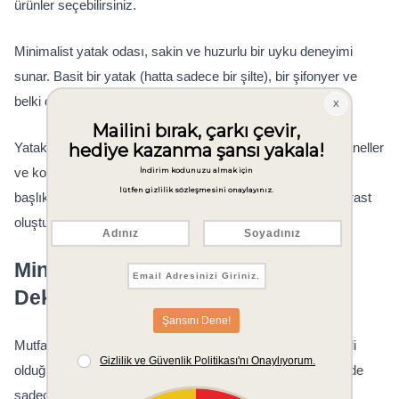
ürünler seçebilirsiniz.
Minimalist yatak odası, sakin ve huzurlu bir uyku deneyimi 
sunar. Basit bir yatak (hatta sadece bir şilte), bir şifonyer ve 
belki de bir komodin veya kitaplık yeterli olabilir.
Yataklar, gömülü okuma ışıkları olan ve mazel kaplama paneller 
ve komodinlerle tamamlanan, çevreleyici keten döşemeli 
başlıklarla sarılarak, panoramik deniz manzaralarıyla kontrast 
oluşturan kucaklayıcı bir ortam yaratır.
Minimalist Mutfak ve Banyo 
Dekorasyonu Nasıl Olmalıdır?
Mutfak ve 
banyo
 alanları, minimalist dekorasyonun en etkili 
olduğu mekanlardır. Mutfak/yemek odası alanının zemininde 
sadece birkaç temel unsur bulunur: yemek masası 