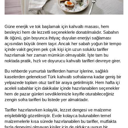
Güne enerjik ve tok başlamak için kahvaltı masası, hem
besleyici hem de lezzetli seçeneklerle donatılmalıdır. Sabahın
ilk öğünü, gün boyunca ihtiyaç duyulan enerjiyi sağlaması
açısından büyük önem taşır. Ancak her sabah yoğun bir tempo
içinde vakit geçiren pek çok kişi için uzun soluklu tarifler
hazırlamak her zaman mümkün olmayabilir. İşte tam bu
noktada pratik, hızlı ve doyurucu kahvaltı tarifleri devreye girer.
Bu rehberde yumurtalı tariflerden hamur işlerine, sağlıklı 
kaselerden geleneksel Türk kahvaltı sofralarına kadar geniş bir 
yelpazede toplam otuz tarif bir araya getirilmiştir. Hem hafta içi 
aceleli sabahlar için dakikalar içinde hazırlanabilen seçenekler 
hem de pazar günleri sevdiklerinizle keyifle oturabileceğiniz 
zengin sofra tarifleri bu listede yer almaktadır.
Tarifler hazırlanırken kolaylık, lezzet dengesi ve malzeme 
erişilebilirliği gözetilmiştir. Evde kolayca bulunabilen temel 
malzemelerle kısa sürede hazırlanabilen bu tarifler, mutfakta 
fazla deneyimi olmayan kişiler için de oldukça uygun bir 