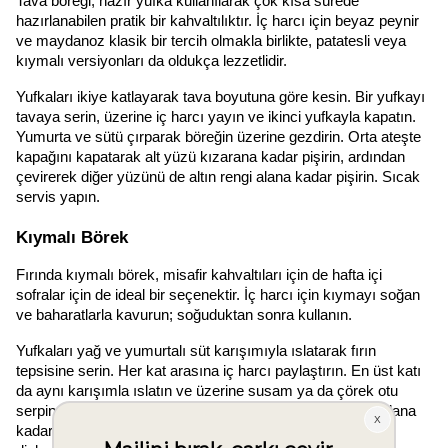
Tava böreği, hazır yufka kullanılarak çok kısa sürede 
hazırlanabilen pratik bir kahvaltılıktır. İç harcı için beyaz peynir 
ve maydanoz klasik bir tercih olmakla birlikte, patatesli veya 
kıymalı versiyonları da oldukça lezzetlidir.
Yufkaları ikiye katlayarak tava boyutuna göre kesin. Bir yufkayı 
tavaya serin, üzerine iç harcı yayın ve ikinci yufkayla kapatın. 
Yumurta ve sütü çırparak böreğin üzerine gezdirin. Orta ateşte 
kapağını kapatarak alt yüzü kızarana kadar pişirin, ardından 
çevirerek diğer yüzünü de altın rengi alana kadar pişirin. Sıcak 
servis yapın.
Kıymalı Börek
Fırında kıymalı börek, misafir kahvaltıları için de hafta içi 
sofralar için de ideal bir seçenektir. İç harcı için kıymayı soğan 
ve baharatlarla kavurun; soğuduktan sonra kullanın.
Yufkaları yağ ve yumurtalı süt karışımıyla ıslatarak fırın 
tepsisine serin. Her kat arasına iç harcı paylaştırın. En üst katı 
da aynı karışımla ıslatın ve üzerine susam ya da çörek otu 
serpin. Önceden ısıtılmış fırında üzeri kızarıp altın rengi alana 
kadar pişirin. Fırından çıkar çıkmaz değil, birkaç dakika 