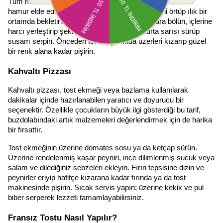
Tüm malzemeleri yoğurarak kulak memesi kıvamında bir 
hamur elde edin. Hamurun kabarması için üzerini örtüp ılık bir 
ortamda bekletin. Kabaran hamuru eşit parçalara bölün, içlerine 
harcı yerleştirip şekil verin. Üzerlerine yumurta sarısı sürüp 
susam serpin. Önceden ısıtılmış fırında üzerleri kızarıp güzel 
bir renk alana kadar pişirin.
Kahvaltı Pizzası
Kahvaltı pizzası, tost ekmeği veya bazlama kullanılarak 
dakikalar içinde hazırlanabilen yaratıcı ve doyurucu bir 
seçenektir. Özellikle çocukların büyük ilgi gösterdiği bu tarif, 
buzdolabındaki artık malzemeleri değerlendirmek için de harika 
bir fırsattır.
Tost ekmeğinin üzerine domates sosu ya da ketçap sürün. 
Üzerine rendelenmiş kaşar peyniri, ince dilimlenmiş sucuk veya 
salam ve dilediğiniz sebzeleri ekleyin. Fırın tepsisine dizin ve 
peynirler eriyip hafifçe kızarana kadar fırında ya da tost 
makinesinde pişirin. Sıcak servis yapın; üzerine kekik ve pul 
biber serperek lezzeti tamamlayabilirsiniz.
Fransız Tostu Nasıl Yapılır?