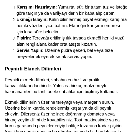
Karışımı Hazırlayın:
 Yumurta, süt, bir tutam tuz ve isteğe 
göre tarçın ya da vanilyayı derin bir kaba alıp çırpın.
Ekmeği Islayın:
 Kalın dilimlenmiş bayat ekmeği karışıma 
her iki yüzden iyice batırın. Ekmeğin karışımı emmesi 
için kısa süre bekletin.
Pişirin:
 Tereyağı eritilmiş ılık tavada ekmeği her iki yüzü 
altın rengi alana kadar orta ateşte kızartın.
Servis Yapın:
 Üzerine pudra şekeri, bal veya taze 
meyveler ekleyerek sıcak servis yapın.
Peynirli Ekmek Dilimleri
Peynirli ekmek dilimleri, sabahın en hızlı ve pratik 
kahvaltılıklarından biridir. Yalnızca birkaç malzemeyle 
hazırlanabilen bu tarif, acele sabahlar için biçilmiş kaftandır.
Ekmek dilimlerinin üzerine tereyağı veya margarin sürün. 
Üzerine bol miktarda rendelenmiş kaşar ya da dil peyniri 
ekleyin. Dilerseniz üzerine ince doğranmış domates veya 
birkaç zeytin dilimi de koyabilirsiniz. Tost makinesinde ya da 
fırın ızgarasında peynirler eriyip hafifçe kızarana kadar pişirin. 
Sıcakken servis yapılan bu dilimler, yanında bir bardak çayla 