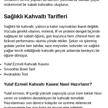
mükemmel bir sabah kahvaltısı oluşturur.
Sağlıklı Kahvaltı Tarifleri
Sağlıklı bir kahvaltı, yalnızca kalori saymaktan ibaret değildir. 
Vücuda gerekli vitamin, mineral, lif ve proteini dengeli biçimde 
sağlayan bir sabah öğünü, gün boyunca hem zihinsel hem de 
fiziksel performansı olumlu yönde etkiler. Şeker ve işlenmiş 
gıdalar yerine tam tahıllar, taze meyveler, sebzeler ve sağlıklı 
yağlar tercih edildiğinde kahvaltı gerçek anlamda besleyici bir 
öğüne dönüşür.
Yulaf Ezmeli Kahvaltı Kasesi
Smoothie Bowl Tarif
Avokadolu Tost
Yulaf Ezmeli Kahvaltı Kasesi Nasıl Hazırlanır?
Yulaf ezmesi, lif içeriği yüksek yapısıyla uzun süre tokluk hissi 
veren ve sindirimi destekleyen bir kahvaltı temelidir. 
Hazırlanması son derece kolaydır ve üzerine eklenecek 
malzemelerle her gün farklı bir lezzet elde edilebilir.