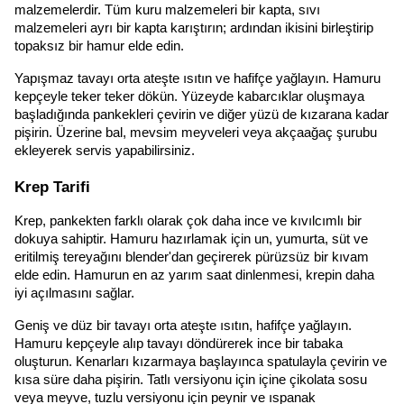
malzemelerdir. Tüm kuru malzemeleri bir kapta, sıvı 
malzemeleri ayrı bir kapta karıştırın; ardından ikisini birleştirip 
topaksız bir hamur elde edin.
Yapışmaz tavayı orta ateşte ısıtın ve hafifçe yağlayın. Hamuru 
kepçeyle teker teker dökün. Yüzeyde kabarcıklar oluşmaya 
başladığında pankekleri çevirin ve diğer yüzü de kızarana kadar 
pişirin. Üzerine bal, mevsim meyveleri veya akçaağaç şurubu 
ekleyerek servis yapabilirsiniz.
Krep Tarifi
Krep, pankekten farklı olarak çok daha ince ve kıvılcımlı bir 
dokuya sahiptir. Hamuru hazırlamak için un, yumurta, süt ve 
eritilmiş tereyağını blender'dan geçirerek pürüzsüz bir kıvam 
elde edin. Hamurun en az yarım saat dinlenmesi, krepin daha 
iyi açılmasını sağlar.
Geniş ve düz bir tavayı orta ateşte ısıtın, hafifçe yağlayın. 
Hamuru kepçeyle alıp tavayı döndürerek ince bir tabaka 
oluşturun. Kenarları kızarmaya başlayınca spatulayla çevirin ve 
kısa süre daha pişirin. Tatlı versiyonu için içine çikolata sosu 
veya meyve, tuzlu versiyonu için peynir ve ıspanak 