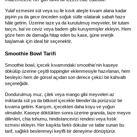
Yulaf ezmesini süt veya su ile kısık ateşte kıvam alana kadar 
pişirin ya da gece önceden soğuk sütle ıslatarak sabah hazır 
hâle getirin. Üzerine taze ya da kurutulmuş meyveler, bir tutam 
tarçın, bal ve ceviz veya badem gibi kuruyemişler ekleyin. Hem 
göze hem de damağa hitap eden bu kase, güne enerjik 
başlamak için ideal bir seçenektir.
Smoothie Bowl Tarifi
Smoothie bowl, içecek kıvamındaki smoothie'nin kaseye 
dökülüp üzerine çeşitli toppingler eklenmesiyle hazırlanan, hem 
besleyici hem de görsel açıdan son derece çekici bir kahvaltı 
seçeneğidir.
Dondurulmuş muz, çilek veya mango gibi meyveleri az 
miktarda süt ya da bitkisel içecekle blender'da pürüzsüz bir 
kıvama getirin. Karışım, içecekten daha koyu ve yoğun 
olmalıdır. Kaseye döktükten sonra üzerine granola, taze meyve 
dilimleri, chia tohumu, hindistancevizi rendesi veya fıstık 
ezmesi ekleyin. Her kaşıkta farklı dokular ve tatlar sunan bu 
tarif, sağlıklı beslenmeyi keyifli bir deneyime dönüştürür.