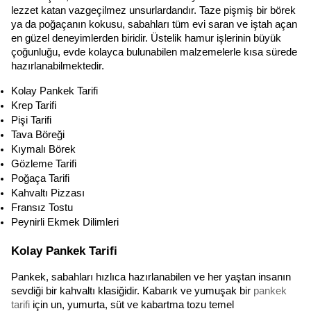
lezzet katan vazgeçilmez unsurlardandır. Taze pişmiş bir börek 
ya da poğaçanın kokusu, sabahları tüm evi saran ve iştah açan 
en güzel deneyimlerden biridir. Üstelik hamur işlerinin büyük 
çoğunluğu, evde kolayca bulunabilen malzemelerle kısa sürede 
hazırlanabilmektedir.
Kolay Pankek Tarifi
Krep Tarifi
Pişi Tarifi
Tava Böreği
Kıymalı Börek
Gözleme Tarifi
Poğaça Tarifi
Kahvaltı Pizzası
Fransız Tostu
Peynirli Ekmek Dilimleri
Kolay Pankek Tarifi
Pankek, sabahları hızlıca hazırlanabilen ve her yaştan insanın 
sevdiği bir kahvaltı klasiğidir. Kabarık ve yumuşak bir 
pankek 
tarifi
 için un, yumurta, süt ve kabartma tozu temel 