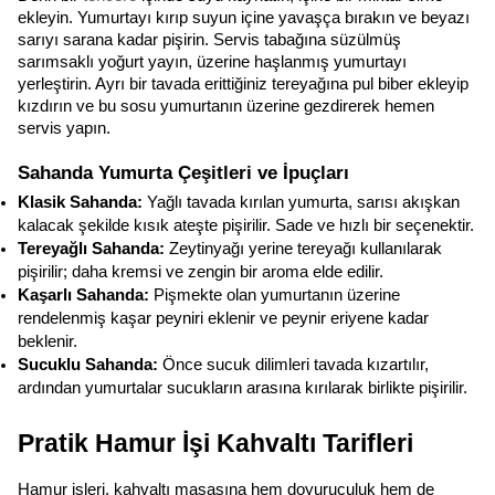
ekleyin. Yumurtayı kırıp suyun içine yavaşça bırakın ve beyazı 
sarıyı sarana kadar pişirin. Servis tabağına süzülmüş 
sarımsaklı yoğurt yayın, üzerine haşlanmış yumurtayı 
yerleştirin. Ayrı bir tavada erittiğiniz tereyağına pul biber ekleyip 
kızdırın ve bu sosu yumurtanın üzerine gezdirerek hemen 
servis yapın.
Sahanda Yumurta Çeşitleri ve İpuçları
Klasik Sahanda:
 Yağlı tavada kırılan yumurta, sarısı akışkan 
kalacak şekilde kısık ateşte pişirilir. Sade ve hızlı bir seçenektir.
Tereyağlı Sahanda:
 Zeytinyağı yerine tereyağı kullanılarak 
pişirilir; daha kremsi ve zengin bir aroma elde edilir.
Kaşarlı Sahanda:
 Pişmekte olan yumurtanın üzerine 
rendelenmiş kaşar peyniri eklenir ve peynir eriyene kadar 
beklenir.
Sucuklu Sahanda:
 Önce sucuk dilimleri tavada kızartılır, 
ardından yumurtalar sucukların arasına kırılarak birlikte pişirilir.
Pratik Hamur İşi Kahvaltı Tarifleri
Hamur işleri, kahvaltı masasına hem doyuruculuk hem de 