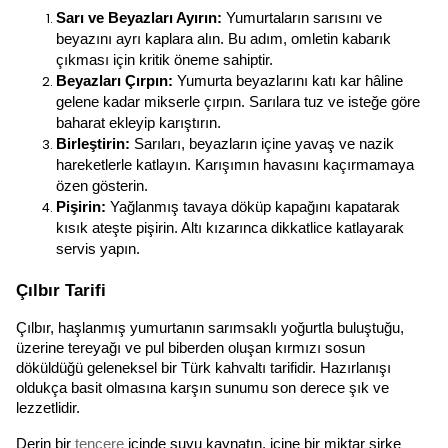
Sarı ve Beyazları Ayırın:
 Yumurtaların sarısını ve 
beyazını ayrı kaplara alın. Bu adım, omletin kabarık 
çıkması için kritik öneme sahiptir.
Beyazları Çırpın:
 Yumurta beyazlarını katı kar hâline 
gelene kadar mikserle çırpın. Sarılara tuz ve isteğe göre 
baharat ekleyip karıştırın.
Birleştirin:
 Sarıları, beyazların içine yavaş ve nazik 
hareketlerle katlayın. Karışımın havasını kaçırmamaya 
özen gösterin.
Pişirin:
 Yağlanmış tavaya döküp kapağını kapatarak 
kısık ateşte pişirin. Altı kızarınca dikkatlice katlayarak 
servis yapın.
Çılbır Tarifi
Çılbır, haşlanmış yumurtanın sarımsaklı yoğurtla buluştuğu, 
üzerine tereyağı ve pul biberden oluşan kırmızı sosun 
döküldüğü geleneksel bir Türk kahvaltı tarifidir. Hazırlanışı 
oldukça basit olmasına karşın sunumu son derece şık ve 
lezzetlidir.
Derin bir 
tencere
 içinde suyu kaynatın, içine bir miktar sirke 