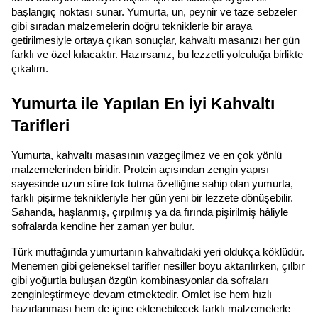
başlangıç noktası sunar. Yumurta, un, peynir ve taze sebzeler 
gibi sıradan malzemelerin doğru tekniklerle bir araya 
getirilmesiyle ortaya çıkan sonuçlar, kahvaltı masanızı her gün 
farklı ve özel kılacaktır. Hazırsanız, bu lezzetli yolculuğa birlikte 
çıkalım.
Yumurta ile Yapılan En İyi Kahvaltı 
Tarifleri
Yumurta, kahvaltı masasının vazgeçilmez ve en çok yönlü 
malzemelerinden biridir. Protein açısından zengin yapısı 
sayesinde uzun süre tok tutma özelliğine sahip olan yumurta, 
farklı pişirme teknikleriyle her gün yeni bir lezzete dönüşebilir. 
Sahanda, haşlanmış, çırpılmış ya da fırında pişirilmiş hâliyle 
sofralarda kendine her zaman yer bulur.
Türk mutfağında yumurtanın kahvaltıdaki yeri oldukça köklüdür. 
Menemen gibi geleneksel tarifler nesiller boyu aktarılırken, çılbır 
gibi yoğurtla buluşan özgün kombinasyonlar da sofraları 
zenginleştirmeye devam etmektedir. Omlet ise hem hızlı 
hazırlanması hem de içine eklenebilecek farklı malzemelerle 