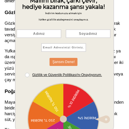
dinlendirdikten sonra dilimleyerek servis yapın.
Gözleme Tarifi
Gözleme, ince açılmış hamurun içine çeşitli harçlar konularak 
tavada pişirildiği geleneksel bir Türk lezzetidir. Tavalık pratik 
versiyonu için hazır yufka da kullanılabilir; bu sayede hamur 
açma zahmetinden kurtulunur.
Yufkayı düz bir zemine serin, yarısına peynir ve maydanoz ya 
da ıspanak ve beyaz peynir karışımını yayın. Diğer yarısını 
üzerine katlayın. Kuru ya da çok az yağlı ısıtılmış tavada her iki 
yüzü de hafifçe kızarana kadar pişirin. Gözleme sıcakken 
servis yapıldığında en lezzetli hâline ulaşır. Yanında ayran veya 
çay mükemmel bir uyum sağlar.
Poğaça Tarifi
Mayalı poğaça, sabah kahvaltısının en sevilen hamur işlerinden 
biridir. Yumuşacık dokusu ve içindeki peynir ya da zeytin 
harciyle hem doyurucu hem de lezzetlidir. Hamur için un, ılık 
süt, yumurta, sıvı yağ, tuz ve instant maya kullanılır.