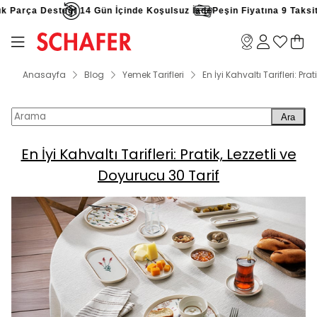
arça Desteği
14 Gün İçinde Koşulsuz İade
Peşin Fiyatına 9 Taksit Fır
Anasayfa
Blog
Yemek Tarifleri
En İyi Kahvaltı Tarifleri: Pra
Ara
En İyi Kahvaltı Tarifleri: Pratik, Lezzetli ve
Doyurucu 30 Tarif