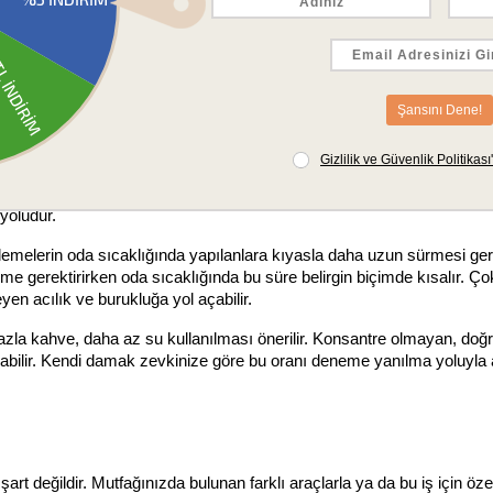
aki suyu kahvenin üzerine yavaşça dökün. Kahvenin tamamının ıslanmas
ına ya da serin bir ortama koyun. Yeterli süre boyunca demlenmesini
r süzgeç veya tülbentten geçirerek telveden ayırın.
eyreltip zevkinize göre tüketin.
ğunluğunu ve tat dengesini doğrudan belirleyen iki kritik etkendir. Bu
yoludur.
melerin oda sıcaklığında yapılanlara kıyasla daha uzun sürmesi gere
 gerektirirken oda sıcaklığında bu süre belirgin biçimde kısalır. Çok
en acılık ve burukluğa yol açabilir.
zla kahve, daha az su kullanılması önerilir. Konsantre olmayan, doğr
tutulabilir. Kendi damak zevkinize göre bu oranı deneme yanılma yoluyla
t değildir. Mutfağınızda bulunan farklı araçlarla ya da bu iş için özel