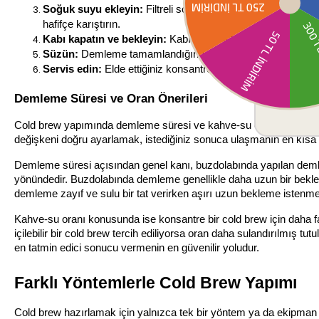
Soğuk suyu ekleyin:
 Filtreli soğuk ya da oda sıcaklığınd
hafifçe karıştırın.
Kabı kapatın ve bekleyin:
 Kabın ağzını kapatarak buzdolab
Süzün:
 Demleme tamamlandığında kahveyi ince gözenekli bi
Servis edin:
 Elde ettiğiniz konsantreyi buz, su veya sütle s
Demleme Süresi ve Oran Önerileri
Cold brew yapımında demleme süresi ve kahve-su oranı, içeceğin yo
değişkeni doğru ayarlamak, istediğiniz sonuca ulaşmanın en kısa 
Demleme süresi açısından genel kanı, buzdolabında yapılan demle
yönündedir. Buzdolabında demleme genellikle daha uzun bir bekleme
demleme zayıf ve sulu bir tat verirken aşırı uzun bekleme istenmey
Kahve-su oranı konusunda ise konsantre bir cold brew için daha fa
içilebilir bir cold brew tercih ediliyorsa oran daha sulandırılmış 
en tatmin edici sonucu vermenin en güvenilir yoludur.
Farklı Yöntemlerle Cold Brew Yapımı
Cold brew hazırlamak için yalnızca tek bir yöntem ya da ekipman şar