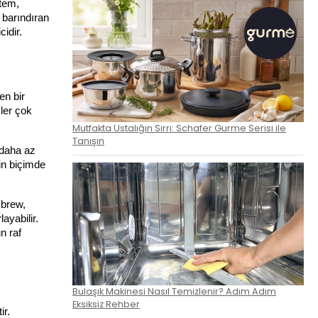
tem, 
 barındıran 
idir.
n bir 
er çok 
Mutfakta Ustalığın Sırrı: Schafer Gurme Serisi ile
Tanışın
daha az 
n biçimde 
brew, 
yabilir. 
 raf 
Bulaşık Makinesi Nasıl Temizlenir? Adım Adım
Eksiksiz Rehber
r. 