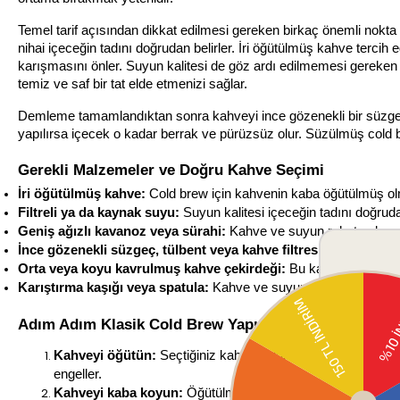
Temel tarif açısından dikkat edilmesi gereken birkaç önemli nokta v
nihai içeceğin tadını doğrudan belirler. İri öğütülmüş kahve tercih
karışmasını önler. Suyun kalitesi de göz ardı edilmemesi gereken bi
temiz ve saf bir tat elde etmenizi sağlar.
Demleme tamamlandıktan sonra kahveyi ince gözenekli bir süzgeç, 
yapılırsa içecek o kadar berrak ve pürüzsüz olur. Süzülmüş cold b
Gerekli Malzemeler ve Doğru Kahve Seçimi
İri öğütülmüş kahve:
 Cold brew için kahvenin kaba öğütülmüş olma
Filtreli ya da kaynak suyu:
 Suyun kalitesi içeceğin tadını doğrud
Geniş ağızlı kavanoz veya sürahi:
 Kahve ve suyun rahatça karışa
İnce gözenekli süzgeç, tülbent veya kahve filtresi:
 Demleme son
Orta veya koyu kavrulmuş kahve çekirdeği:
 Bu kavrum seviyeler
Karıştırma kaşığı veya spatula:
 Kahve ve suyun homojen biçimde
Adım Adım Klasik Cold Brew Yapımı
Kahveyi öğütün:
 Seçtiğiniz kahve çekirdeklerini kaba bir a
engeller.
Kahveyi kaba koyun:
 Öğütülmüş kahveyi geniş ağızlı kav