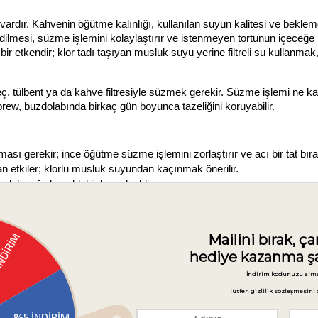
ardır. Kahvenin öğütme kalınlığı, kullanılan suyun kalitesi ve bekleme
 edilmesi, süzme işlemini kolaylaştırır ve istenmeyen tortunun içeceğe 
r etkendir; klor tadı taşıyan musluk suyu yerine filtreli su kullanmak,
tülbent ya da kahve filtresiyle süzmek gerekir. Süzme işlemi ne kad
rew, buzdolabında birkaç gün boyunca tazeliğini koruyabilir.
sı gerekir; ince öğütme süzme işlemini zorlaştırır ve acı bir tat bırak
an etkiler; klorlu musluk suyundan kaçınmak önerilir.
bileceği, kapaklı bir kap idealdir.
rasında kahve telvesini sıvıdan ayırmak için kullanılır.
i cold brew'un karakteristik tatlımsı ve yuvarlak tat profilini destekler
 karışmasını sağlamak için kullanılır.
yarda öğütün. İri tanecikler, uzun demleme süresinde aşırı acılık oluş
anozunuza ya da sürahiye aktarın.