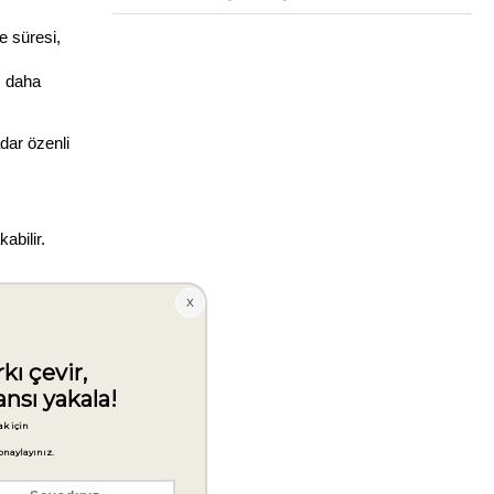
 süresi, 
 daha 
ar özenli 
abilir.
.
masını 