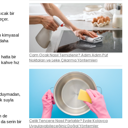
cak bir 
çer. 
n kimyasal 
daha 
Cam Ocak Nasıl Temizlenir? Adım Adım Püf
atta bir 
Noktaları ve Leke Çıkarma Yöntemleri
 kahve hız 
 duymadan, 
k suyla 
 de 
Çelik Tencere Nasıl Parlatılır? Evde Kolayca
a serin bir 
Uygulayabileceğiniz Doğal Yöntemler