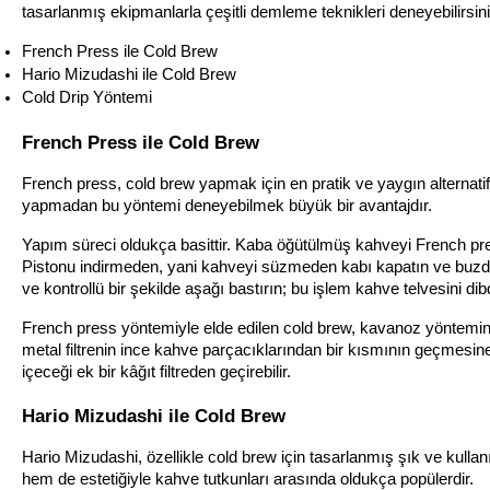
tasarlanmış ekipmanlarla çeşitli demleme teknikleri deneyebilirsiniz.
French Press ile Cold Brew
Hario Mizudashi ile Cold Brew
Cold Drip Yöntemi
French Press ile Cold Brew
French press, cold brew yapmak için en pratik ve yaygın alternatif 
yapmadan bu yöntemi deneyebilmek büyük bir avantajdır.
Yapım süreci oldukça basittir. Kaba öğütülmüş kahveyi French press
Pistonu indirmeden, yani kahveyi süzmeden kabı kapatın ve buzdola
ve kontrollü bir şekilde aşağı bastırın; bu işlem kahve telvesini dibd
French press yöntemiyle elde edilen cold brew, kavanoz yöntemine kı
metal filtrenin ince kahve parçacıklarından bir kısmının geçmesine 
içeceği ek bir kâğıt filtreden geçirebilir.
Hario Mizudashi ile Cold Brew
Hario Mizudashi, özellikle cold brew için tasarlanmış şık ve kullanı
hem de estetiğiyle kahve tutkunları arasında oldukça popülerdir.