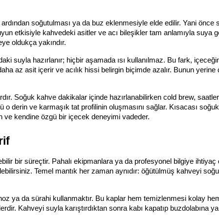
rdından soğutulması ya da buz eklenmesiyle elde edilir. Yani önce sı
n etkisiyle kahvedeki asitler ve acı bileşikler tam anlamıyla suya ge
eye oldukça yakındır.
i suyla hazırlanır; hiçbir aşamada ısı kullanılmaz. Bu fark, içeceği
a az asit içerir ve acılık hissi belirgin biçimde azalır. Bunun yerine 
dır. Soğuk kahve dakikalar içinde hazırlanabilirken cold brew, saatler h
 o derin ve karmaşık tat profilinin oluşmasını sağlar. Kısacası soğuk
in ve kendine özgü bir içecek deneyimi vadeder.
if
ir bir süreçtir. Pahalı ekipmanlara ya da profesyonel bilgiye ihtiyaç
debilirsiniz. Temel mantık her zaman aynıdır: öğütülmüş kahveyi soğu
vanoz ya da sürahi kullanmaktır. Bu kaplar hem temizlenmesi kolay hem
ir. Kahveyi suyla karıştırdıktan sonra kabı kapatıp buzdolabına ya d