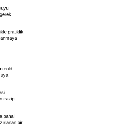
suyu 
gerek 
e pratiklik 
klanmaya 
n cold 
uya 
si 
n cazip 
 pahalı 
ırlanan bir 