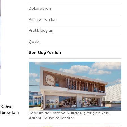
Dekorasyon
Airfryer Tarifleri
Pratik İpuçları
Çeyiz
Son Blog Yazıları
. Kahve
d brew tam
Bodrum’da Sofra ve Mutfak Alışverişinin Yeni
Adresi: House of Schafer