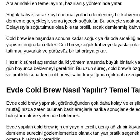
Aralarındaki en temel ayrım, hazırlanış yönteminde yatar.
Soğuk kahve, sıcak suyla normal yollarla demlenmiş bir kahvenin a
demleme gerçekleşir, sonra içecek soğutulur. Bu süreçte sıcak suyu
Dolayısıyla soğutulmuş olsa bile tat profili, sıcak demlenmiş kahv
Cold brew ise başından sonuna kadar soğuk ya da oda sıcaklığındak
yapısını doğrudan etkiler. Cold brew, soğuk kahveye kıyasla çok dah
tatlımsı, yuvarlak ve pürüzsüz bir tat ortaya çıkar.
Hazırlık süresi açısından da iki yöntem arasında büyük bir fark var
gün boyunca beklemeyi gerektirir. Bu uzun süreç, cold brew'a özgü
ve pratiklik sunarken cold brew, sabır karşılığında çok daha zeng
Evde Cold Brew Nasıl Yapılır? Temel Tar
Evde cold brew yapmak, göründüğünden çok daha kolay ve erişilebil
mutfağınızda zaten bulunan basit araçlarla harika sonuçlar elde e
buluşturmak ve yeterince beklemek.
Evde yapılan cold brew için en yaygın tercih, geniş ağızlı bir ka
demleme sürecini gözlemlemenize olanak tanıyan pratik seçeneklerd
ortama bırakmak yeterlidir.