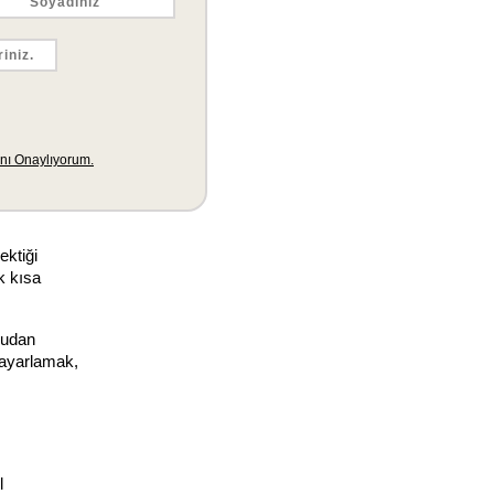
ı için 
 bekleyin.
 iki 
ktiği 
 kısa 
udan 
 ayarlamak, 
 