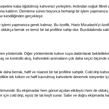
e sepetine kaba öğütülmüş kahvenizi yerleştirin. Ardından soğuk filtreli 
ına kaldırın. Demleme süresi boyunca herhangi bir işlem yapmanıza 
me kendiliğinden gerçekleşir.
 işlemi yapmanıza gerek kalmaz. Bu özellik, Hario Mizudashi'yi özellikl
ew oldukça berrak ve temiz bir tat profiline sahip olur. Buzdolabında sa
ren yöntemidir. Diğer yöntemlerde kahve suya daldırılarak bekletilirke
vaş ve kontrollü akış, kahvedeki aromaların çok daha seçici biçimde s
aha berrak, hafif ve nüanslı bir tat profiline sahiptir. Cold drip kahve
llikle tek köken ve hafif kavrulmuş kahvelerle denemek isteyenler içi
tirmesidir. Bu ekipmanlar hem görsel açıdan etkileyici hem de oldukça
 için cold drip, eşsiz bir tat keşfi sunar. Sabır ve doğru ekipmanla haz