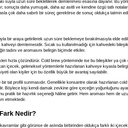
aki suyla uzun süre bekletilerek demlenmesi esasına dayanır. Bu yön
arır; sonuçta daha yumuşak, daha az asitli ve kendine özgü tatlı notalar
sla çok daha sabırlı bir süreç gerektirse de sonuç oldukça tatmin edic
a bir araya getirilerek uzun süre beklemeye bırakılmasıyla elde edile
kahveyi demlemesidir. Sıcak su kullanılmadığı için kahvedeki bileşikl
n tadını ve aromasını belirgin biçimde etkiler.
leri hızla çözündürür. Cold brew yönteminde ise bu bileşikler ya çok 
an içecek, geleneksel yöntemlerle hazırlanan kahveye kıyasla belirgi
i olan kişiler için bu özellik büyük bir avantaj sayılabilir.
 bir tat profili sunmasıdır. Genellikle konsantre olarak hazırlanan cold 
tilir. Böylece kişi kendi damak zevkine göre içeceğin yoğunluğunu ayarla
u pratik bir hazırlık seçeneği hâline getirir. Hem aroması hem de uzun
am etmektedir.
Fark Nedir?
vramlar gibi görünse de aslında birbirinden oldukça farklı iki içecekti