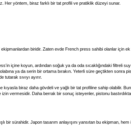
 Her yöntem, biraz farklı bir tat profili ve pratiklik düzeyi sunar.
ekipmanlardan biridir. Zaten evde French press sahibi olanlar için ek b
'in içine koyun, ardından soğuk ya da oda sıcaklığındaki filtreli suyu
bına ya da serin bir ortama bırakın. Yeterli süre geçtikten sonra pi
e tutarak sıvıyı ayırır.
yasla biraz daha gövdeli ve yağlı bir tat profiline sahip olabilir. Bun
izin vermesidir. Daha berrak bir sonuç isteyenler, pistonu bastırdıkta
şlı bir sürahidir. Japon tasarım anlayışını yansıtan bu ekipman, hem iş