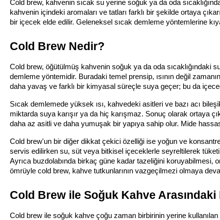
Cold brew, kahvenin sıcak su yerine soğuk ya da oda sıcaklığınd
kahvenin içindeki aromaları ve tatları farklı bir şekilde ortaya çık
bir içecek elde edilir. Geleneksel sıcak demleme yöntemlerine kıya
Cold Brew Nedir?
Cold brew, öğütülmüş kahvenin soğuk ya da oda sıcaklığındaki suyl
demleme yöntemidir. Buradaki temel prensip, ısının değil zamanın 
daha yavaş ve farklı bir kimyasal süreçle suya geçer; bu da içeceği
Sıcak demlemede yüksek ısı, kahvedeki asitleri ve bazı acı bileşik
miktarda suya karışır ya da hiç karışmaz. Sonuç olarak ortaya çık
daha az asitli ve daha yumuşak bir yapıya sahip olur. Mide hassasiyet
Cold brew'un bir diğer dikkat çekici özelliği ise yoğun ve konsantre
servis edilirken su, süt veya bitkisel içeceklerle seyreltilerek tüke
Ayrıca buzdolabında birkaç güne kadar tazeliğini koruyabilmesi, on
ömrüyle cold brew, kahve tutkunlarının vazgeçilmezi olmaya dev
Cold Brew ile Soğuk Kahve Arasındaki 
Cold brew ile soğuk kahve çoğu zaman birbirinin yerine kullanılan ka