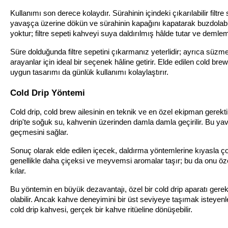
Kullanımı son derece kolaydır. Sürahinin içindeki çıkarılabilir filtr
yavaşça üzerine dökün ve sürahinin kapağını kapatarak buzdolab
yoktur; filtre sepeti kahveyi suya daldırılmış hâlde tutar ve demle
Süre dolduğunda filtre sepetini çıkarmanız yeterlidir; ayrıca süzme
arayanlar için ideal bir seçenek hâline getirir. Elde edilen cold br
uygun tasarımı da günlük kullanımı kolaylaştırır.
Cold Drip Yöntemi
Cold drip, cold brew ailesinin en teknik ve en özel ekipman gerekti
drip'te soğuk su, kahvenin üzerinden damla damla geçirilir. Bu ya
geçmesini sağlar.
Sonuç olarak elde edilen içecek, daldırma yöntemlerine kıyasla çok d
genellikle daha çiçeksi ve meyvemsi aromalar taşır; bu da onu öze
kılar.
Bu yöntemin en büyük dezavantajı, özel bir cold drip aparatı gerek
olabilir. Ancak kahve deneyimini bir üst seviyeye taşımak isteyenler
cold drip kahvesi, gerçek bir kahve ritüeline dönüşebilir.