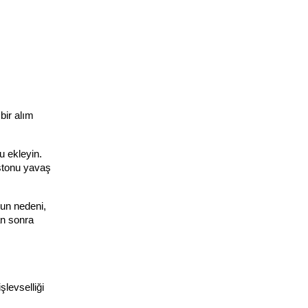
ir alım 
 ekleyin. 
stonu yavaş 
un nedeni, 
n sonra 
levselliği 