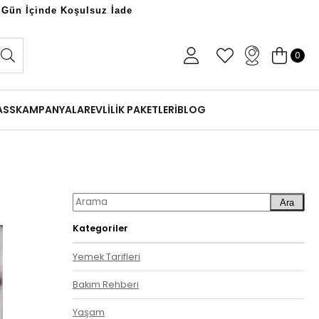
 Gün İçinde Koşulsuz İade
0
ASS
KAMPANYALAR
EVLİLİK PAKETLERİ
BLOG
Ara
Kategoriler
Yemek Tarifleri
Bakım Rehberi
Yaşam