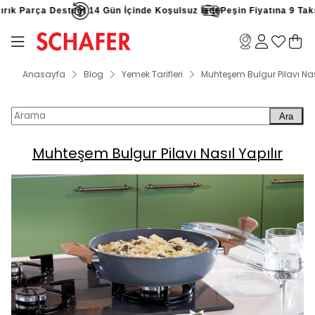
k Parça Desteği
14 Gün İçinde Koşulsuz İade
Peşin Fiyatına 9 Taksit 
Anasayfa
Blog
Yemek Tarifleri
Muhteşem Bulgur Pilavı Nası
Ara
Muhteşem Bulgur Pilavı Nasıl Yapılır