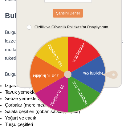
Bulgur Pilavının Yanına Ne Yapılır?
Bulgur pilavının yanında servis edilecek yemekler, pilavın 
lezzetini tamamlayıcı nitelikte seçilmelidir. Geleneksel Türk 
mutfağında bulgur pilavı, genellikle et yemekleri ile birlikte 
tüketilir ve protein-karbonhidrat dengesi sağlanır.
Bulgur pilavı ile uyumlu yemekler:
Izgara et çeşitleri (köfte, kebap, bonfile)
Tavuk yemekleri (fırında tavuk, tavuk şiş)
Sebze yemekleri (patlıcan musakka, bamya)
Çorbalar (mercimek, domates çorbası)
Salata çeşitleri (çoban salata, yeşillik)
Yoğurt ve cacık
Turşu çeşitleri