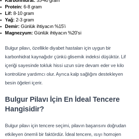
Karbonhidrat: 
35-40 gram
Protein: 
6-8 gram
Lif: 
8-10 gram
Yağ: 
2-3 gram
Demir: 
Günlük ihtiyacın %15'i
Magnezyum: 
Günlük ihtiyacın %20'si
Bulgur pilavı, özellikle diyabet hastaları için uygun bir 
karbonhidrat kaynağıdır çünkü glisemik indeksi düşüktür. Lif 
içeriği sayesinde tokluk hissi uzun süre devam eder ve kilo 
kontrolüne yardımcı olur. Ayrıca kalp sağlığını destekleyen 
besin öğeleri içerir.
Bulgur Pilavı İçin En İdeal Tencere 
Hangisidir?
Bulgur pilavı için tencere seçimi, pilavın başarısını doğrudan 
etkileyen önemli bir faktördür. İdeal tencere, ısıyı homojen 