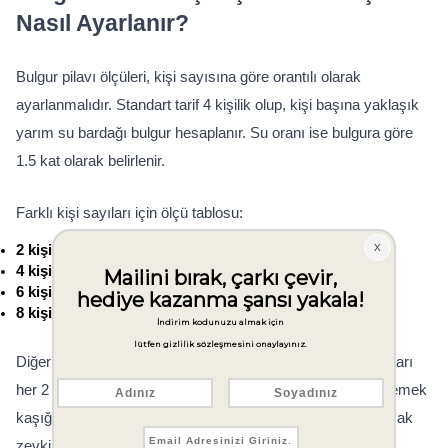
Nasıl Ayarlanır?
Bulgur pilavı ölçüleri, kişi sayısına göre orantılı olarak 
ayarlanmalıdır. Standart tarif 4 kişilik olup, kişi başına yaklaşık 
yarım su bardağı bulgur hesaplanır. Su oranı ise bulgura göre 
1.5 kat olarak belirlenir.
Farklı kişi sayıları için ölçü tablosu:
2 kişilik:
 1 su bardağı bulgur, 1.5 su bardağı su
4 kişilik: 
2 su bardağı bulgur, 3 su bardağı su
6 kişilik:
 3 su bardağı bulgur, 4.5 su bardağı su
8 kişilik:
 4 su bardağı bulgur, 6 su bardağı su
Diğer malzemeler de aynı oranda artırılmalıdır. Soğan miktarı 
her 2 su bardağı bulgur için 1 adet, tereyağı miktarı da 1 yemek 
kaşığı olarak hesaplanır. Tuz ve baharat miktarları ise damak 
zevkine göre ayarlanabilir.