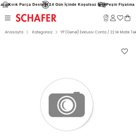
argo
Kırık Parça Desteği
14 Gün İçinde Koşulsuz İade
Peşin Fiyatına 9 
Anasayfa
Kategorisiz
YP.(Genel) Exklusiv Conta / 22 lik Matik Tek