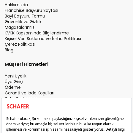
Hakkımızda
Franchise Başvuru Sayfası
Bayi Başvuru Formu
Güvenlik ve Gizlilik
Mağazalarımız
KVKK Kapsamında Bilgilendirme
Kişisel Veri Saklama ve İmha Politikası
Çerez Politikası
Blog
Müşteri Hizmetleri
Yeni Üyelik
Üye Girişi
Ödeme
Garanti ve İade Koşulları
Satış Sözleşmesi
Üyelik Sözleşmesi
İletişim
Teslimat Koşulları
Gizlilik ve Güvenlik
Sık Sorulan Sorular
Satış Sonrası Hizmet