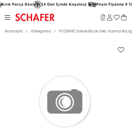
o
Kırık Parça Desteği
14 Gün İçinde Koşulsuz İade
Peşin Fiyatına 9 Tak
Anasayfa
Kategorisiz
YP.(31618) Solide Bıçak Seti-Soyma Bıça