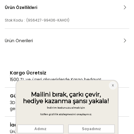
Ürün Özellikleri
Stok Kodu
(9S6427-99436-KAH01)
Ürün Önerileri
Kargo Ücretsiz
1500 TL ve üzeri alışverişlerde Kargo bedava!
Güvenli Ödeme
3D Secure ile güvenli ödemenizi
gerçekleştirin.
İade & Değişim Garantisi
Ürünlerinizde sorunsuz iade ve değişim