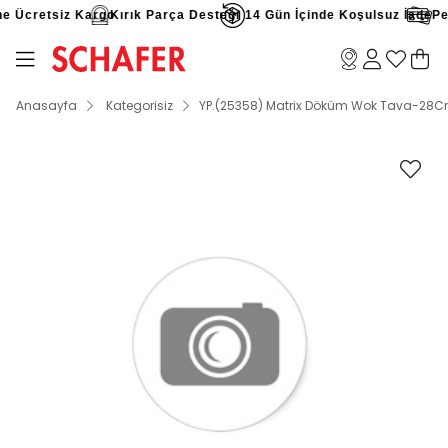
e Ücretsiz Kargo
Kırık Parça Desteği
14 Gün İçinde Koşulsuz İade
Peşi
Anasayfa
Kategorisiz
YP.(25358) Matrix Döküm Wok Tava-28