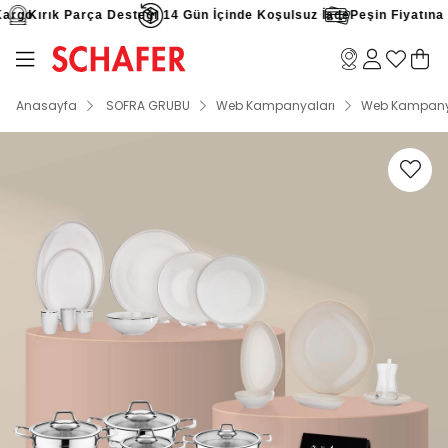
argo
Kırık Parça Desteği
14 Gün İçinde Koşulsuz İade
Peşin Fiyatına 9 
Anasayfa
SOFRA GRUBU
Web Kampanyaları
Web Kampany