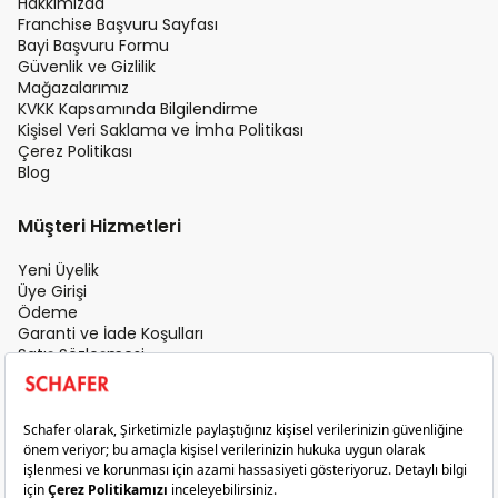
Hakkımızda
Franchise Başvuru Sayfası
Bayi Başvuru Formu
Güvenlik ve Gizlilik
Mağazalarımız
KVKK Kapsamında Bilgilendirme
Kişisel Veri Saklama ve İmha Politikası
Çerez Politikası
Blog
Müşteri Hizmetleri
Yeni Üyelik
Üye Girişi
Ödeme
Garanti ve İade Koşulları
Satış Sözleşmesi
Üyelik Sözleşmesi
İletişim
Teslimat Koşulları
Gizlilik ve Güvenlik
Sık Sorulan Sorular
Satış Sonrası Hizmet