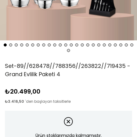
Set-89//628478//788356//263822//719435 -
Grand Evlilik Paketi 4
₺20.499,00
₺3.416,50
`den başlayan taksitlerle
Ürün stoklarımızda kalmamıştır.