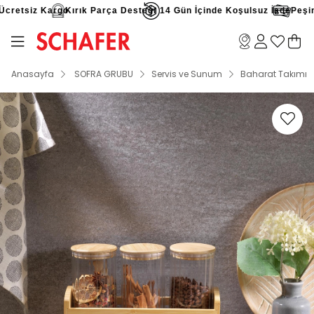
cretsiz Kargo
Kırık Parça Desteği
14 Gün İçinde Koşulsuz İade
Peşin F
Anasayfa
SOFRA GRUBU
Servis ve Sunum
Baharat Takımı