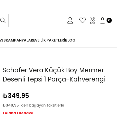
 Gün İçinde Koşulsuz İade
0
ASS
KAMPANYALAR
EVLİLİK PAKETLERİ
BLOG
Schafer Vera Küçük Boy Mermer
Desenli Tepsi 1 Parça-Kahverengi
₺349,95
₺349,95
`den başlayan taksitlerle
1 Alana 1 Bedava