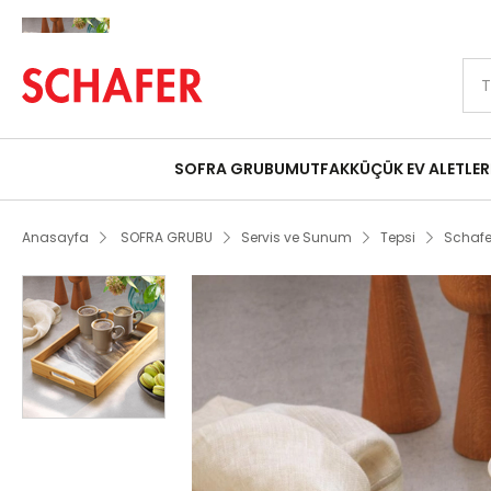
Peşin Fiyatına 9 Taksit Fırsatı
Schafer Vera Küçük Boy Mermer Desenli 
SOFRA GRUBU
MUTFAK
KÜÇÜK EV ALETLER
Anasayfa
SOFRA GRUBU
Servis ve Sunum
Tepsi
Schafe