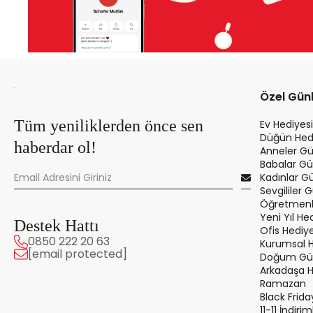
Özel Gün
Tüm yeniliklerden önce sen
Ev Hediyesi
Düğün Hedi
haberdar ol!
Anneler Gü
Babalar Gü
Kadınlar G
Sevgililer 
Öğretmenle
Yeni Yıl Hed
Destek Hattı
Ofis Hediye
0850 222 20 63
Kurumsal 
[email protected]
Doğum Gün
Arkadaşa 
Ramazan
Black Frida
11-11 İndirim