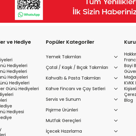
ler ve Hediye
Popüler Kategoriler
Kur
Hakk
Yemek Takımları
yeleri
Franc
nü Hediyeleri
Bayi 
Çatal / Kaşık / Bıçak Takımları
nü Hediyeleri
Güvenl
ünü Hediyeleri
Mağaz
Kahvaltı & Pasta Takımları
Günü Hediyeleri
KVKK 
r Günü Hediyeleri
Kahve Fincanı ve Çay Setleri
Kişis
iyeleri
Çerez 
Servis ve Sunum
leri
Blog
Hediye
Pişirme Ürünleri
ü Hediyesi
Hediye
Mutfak Gereçleri
y
İçecek Hazırlama
leri