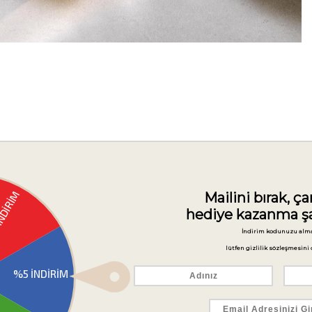
leri
Ürün Önerileri