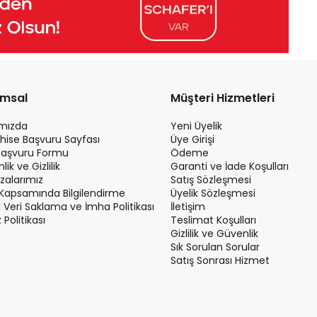
umsal
Müşteri Hizmetleri
ımızda
Yeni Üyelik
hise Başvuru Sayfası
Üye Girişi
Başvuru Formu
Ödeme
ik ve Gizlilik
Garanti ve İade Koşulları
alarımız
Satış Sözleşmesi
Kapsamında Bilgilendirme
Üyelik Sözleşmesi
el Veri Saklama ve İmha Politikası
İletişim
Politikası
Teslimat Koşulları
Gizlilik ve Güvenlik
Sık Sorulan Sorular
Satış Sonrası Hizmet