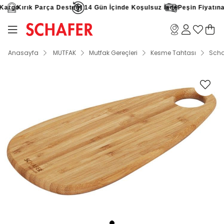
Kargo
Kırık Parça Desteği
14 Gün İçinde Koşulsuz İade
Peşin Fiyatına 9
Anasayfa
MUTFAK
Mutfak Gereçleri
Kesme Tahtası
Scha