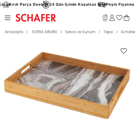
argo
Kırık Parça Desteği
14 Gün İçinde Koşulsuz İade
Peşin Fiyatına 9
Anasayfa
SOFRA GRUBU
Servis ve Sunum
Tepsi
Schafer