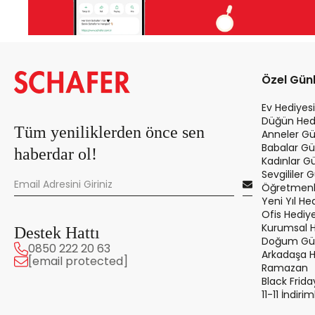
Özel Gün
Ev Hediyesi
Düğün Hedi
Tüm yeniliklerden önce sen
Anneler Gü
Babalar Gü
haberdar ol!
Kadınlar G
Sevgililer 
Öğretmenle
Yeni Yıl Hed
Ofis Hediye
Kurumsal 
Destek Hattı
Doğum Gün
0850 222 20 63
Arkadaşa 
[email protected]
Ramazan
Black Frida
11-11 İndirim