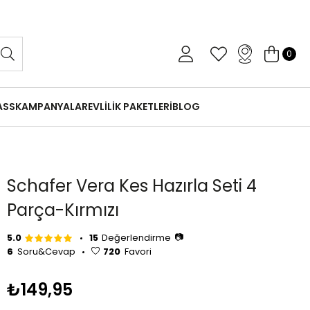
 Gün İçinde Koşulsuz İade
0
ASS
KAMPANYALAR
EVLİLİK PAKETLERİ
BLOG
Schafer Vera Kes Hazırla Seti 4
Parça-Kırmızı
📷
5.0
15
Değerlendirme
6
Soru&Cevap
720
Favori
₺149,95