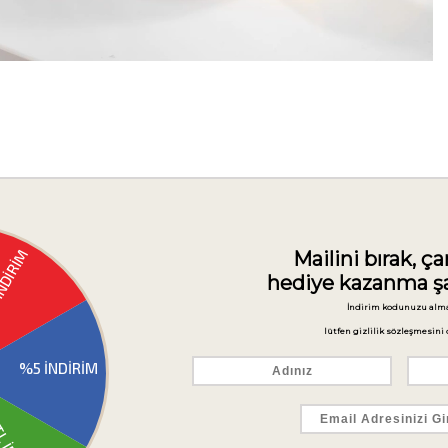
leri
Ürün Önerileri
Yorumlar
 Boy: 34 cm, En: 20 cm, Yükseklik 3,5 cm