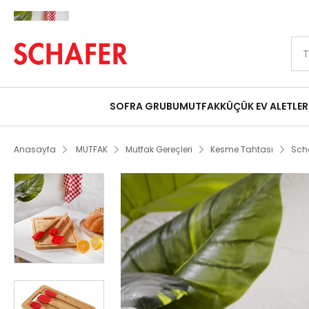
Peşin Fiyatına 9 Taksit Fırsatı
Schafer Vera Kes Hazırla Seti 4 Parça-Kır
SOFRA GRUBU
MUTFAK
KÜÇÜK EV ALETLER
Anasayfa
MUTFAK
Mutfak Gereçleri
Kesme Tahtası
Scha