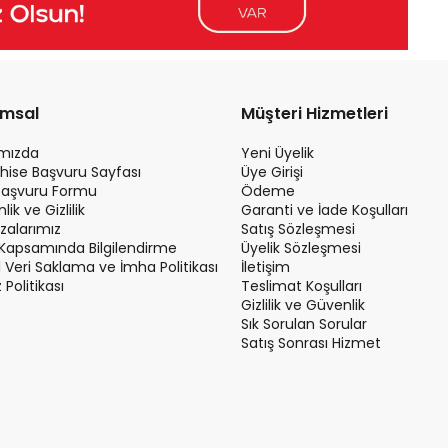
umsal
Müşteri Hizmetleri
ımızda
Yeni Üyelik
hise Başvuru Sayfası
Üye Girişi
Başvuru Formu
Ödeme
ik ve Gizlilik
Garanti ve İade Koşulları
alarımız
Satış Sözleşmesi
Kapsamında Bilgilendirme
Üyelik Sözleşmesi
el Veri Saklama ve İmha Politikası
İletişim
Politikası
Teslimat Koşulları
Gizlilik ve Güvenlik
Sık Sorulan Sorular
Satış Sonrası Hizmet