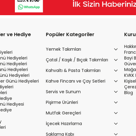
ler ve Hediye
Popüler Kategoriler
Kur
Hakk
Yemek Takımları
yeleri
Franc
nü Hediyeleri
Bayi 
Çatal / Kaşık / Bıçak Takımları
nü Hediyeleri
Güvenl
ünü Hediyeleri
Mağaz
Kahvaltı & Pasta Takımları
Günü Hediyeleri
KVKK 
r Günü Hediyeleri
Kahve Fincanı ve Çay Setleri
Kişis
iyeleri
Çerez 
Servis ve Sunum
leri
Blog
Hediye
Pişirme Ürünleri
ü Hediyesi
Hediye
Mutfak Gereçleri
y
İçecek Hazırlama
leri
Saklama Kabı