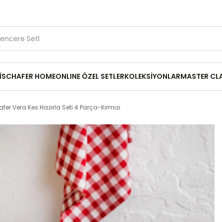
1.500 TL ve Üzerine Ücretsiz Kargo
Kırık Parça Desteği
14
₺149,95
mızı
İ
SCHAFER HOME
ONLINE ÖZEL SETLER
KOLEKSİYONLAR
MASTER CL
fer Vera Kes Hazırla Seti 4 Parça-Kırmızı