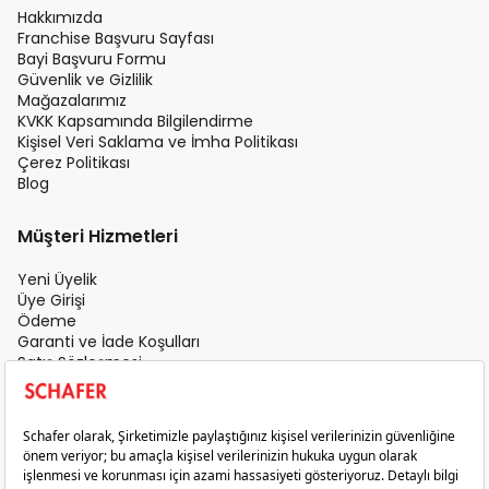
Hakkımızda
Franchise Başvuru Sayfası
Bayi Başvuru Formu
Güvenlik ve Gizlilik
Mağazalarımız
KVKK Kapsamında Bilgilendirme
Kişisel Veri Saklama ve İmha Politikası
Çerez Politikası
Blog
Müşteri Hizmetleri
Yeni Üyelik
Üye Girişi
Ödeme
Garanti ve İade Koşulları
Satış Sözleşmesi
Üyelik Sözleşmesi
İletişim
Teslimat Koşulları
Gizlilik ve Güvenlik
Sık Sorulan Sorular
Satış Sonrası Hizmet