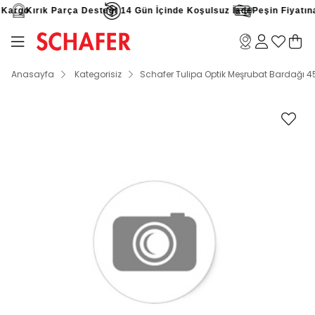
Kargo
Kırık Parça Desteği
14 Gün İçinde Koşulsuz İade
Peşin Fiyatına 
Anasayfa
Kategorisiz
Schafer Tulipa Optik Meşrubat Bardağı 4