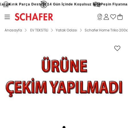
argo
Kırık Parça Desteği
14 Gün İçinde Koşulsuz İade
Peşin Fiyatına 9
Anasayfa
EV TEKSTİLİ
Yatak Odası
Schafer Home Triko 200