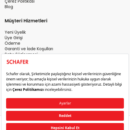
Çerez Politikası
Blog
Müşteri Hizmetleri
Yeni Üyelik
Üye Girişi
Ödeme
Garanti ve İade Koşulları
Satış Sözleşmesi
Üyelik Sözleşmesi
İletişim
Teslimat Koşulları
Gizlilik ve Güvenlik
Sık Sorulan Sorular
Satış Sonrası Hizmet
© 2026 Schafer. Tüm Hakları Saklıdır.
₺199,95