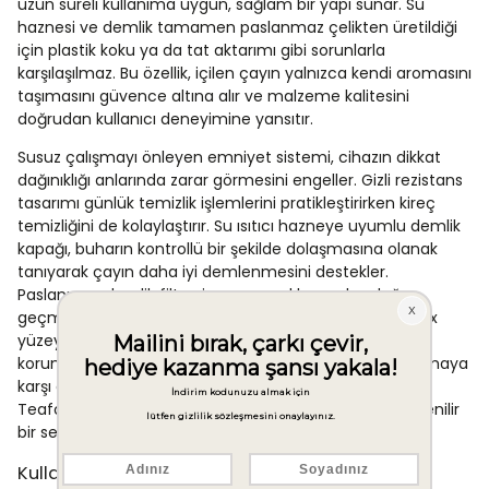
uzun süreli kullanıma uygun, sağlam bir yapı sunar. Su
haznesi ve demlik tamamen paslanmaz çelikten üretildiği
için plastik koku ya da tat aktarımı gibi sorunlarla
karşılaşılmaz. Bu özellik, içilen çayın yalnızca kendi aromasını
taşımasını güvence altına alır ve malzeme kalitesini
doğrudan kullanıcı deneyimine yansıtır.
Susuz çalışmayı önleyen emniyet sistemi, cihazın dikkat
dağınıklığı anlarında zarar görmesini engeller. Gizli rezistans
tasarımı günlük temizlik işlemlerini pratikleştirirken kireç
temizliğini de kolaylaştırır. Su ısıtıcı hazneye uyumlu demlik
kapağı, buharın kontrollü bir şekilde dolaşmasına olanak
tanıyarak çayın daha iyi demlenmesini destekler.
Paslanmaz demlik filtresi, çay yapraklarının bardağa
geçmesini önleyerek sade bir içim deneyimi sunar. Inox
yüzey kaplama, cihazın hem görsel bütünlüğünü
korumasına hem de günlük kullanımın getirdiği yıpranmaya
karşı dirençli kalmasına katkı sağlar. Tüm bu özellikler,
Teaform Plus'ı günlük çay tüketimi için işlevsel ve güvenilir
bir seçenek olarak öne çıkarır.
Kullanım Alanları