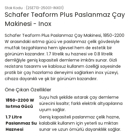
Stok Kodu
(2SE713-25001-INX01)
Schafer Teaform Plus Paslanmaz Çay
Makinesi - Inox
Schafer Teaform Plus Paslanmaz Çay Makinesi, 1850-2200
W arasındaki ısıtma gücü ve paslanmaz çelik gövdesiyle
mutfak tezgahlarına hem işlevsel hem de estetik bir
görünüm kazandırır. 1.7 litrelik su haznesi ve 0.8 litrelik
demliğiyle geniş kapasiteli demleme imkânı sunar. Gizli
rezistans tasarımı ve kablosuz kullanım özelliği sayesinde
pratik bir çay hazırlama deneyimi sağlarken inox yüzeyi,
cihaza dayanıklı ve şık bir görünüm kazandırır.
Öne Çıkan Özellikler
Suyu hızlı şekilde ısıtarak çay demleme
1850-2200 W
sürecini kısaltır; farklı elektrik altyapılarına
Isıtma Gücü
uyum sağlar.
1.7 Litre
Geniş kapasiteli paslanmaz çelik hazne,
Paslanmaz Su
kalabalık kullanım için yeterli su miktarı
Haznesi
sunar ve uzun ömürlü dayanıklılık sağlar.