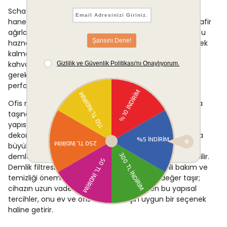
Schafer Teaform Plus, her sabah düzenli çay tüketen
haneler için pratik bir mutfak aleti olarak öne çıkar. Misafir
ağırlamanın yoğun olduğu ortamlarda 1.7 litrelik geniş su
haznesi kapasitesi sayesinde sık sık su doldurmaya gerek
kalmaz; bu da kesintisiz bir servis imkânı sunar. Sabah
kahvaltılarında birden fazla kişiye çay hazırlamak
gerektiğinde geniş demlik kapasitesi ve güçlü ısıtma
performansı süreci hızlandırır.
Ofis mutfaklarında kablosuz kullanım özelliği ile kolayca
taşınabilir ve tezgah düzenini bozmaz. Paslanmaz çelik
yapısı sayesinde hem modern hem de klasik mutfak
dekorasyonlarıyla uyumlu görünüm sağlar. Küçük ya da
büyük ölçekli kullanım alanlarında, günde birden fazla
demleme gerektiren durumlarda da güvenle kullanılabilir.
Demlik filtresi ve gizli rezistans tasarımı, düzenli bakım ve
temizliği önemseyen kullanıcılar için ayrıca değer taşır;
cihazın uzun vadeli kullanımını destekleyen bu yapısal
tercihler, onu ev ve ofis ortamları için uygun bir seçenek
haline getirir.