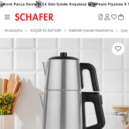
o
Kırık Parça Desteği
14 Gün İçinde Koşulsuz İade
Peşin Fiyatına 9 Tak
Anasayfa
KÜÇÜK EV ALETLERİ
Elektrikli İçecek Hazırlama
Çay 