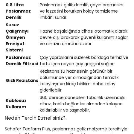
0.8 Litre
Paslanmaz çelik demlik, çayın aromasını
Paslanmaz
ve lezzetini korurken kolay temizleme
Demlik
imkânı sunar.
Susuz
Çalışmayı
Hazne boşaldığında cihazı otomatik olarak
Önleyen
devre dışı bırakarak güvenli kullanım sağlar
Emniyet
ve cihazın ömrünü uzatır.
Sistemi
Paslanmaz
Çay yapraklarını süzerek bardağa temiz ve
Demlik Filtresi
tortu içermeyen çay geçişini sağlar.
Rezistans su haznesinin görünür bir
bölümünde yer almadığından temizlik
Gizli Rezistans
kolaylaşır ve kireç birikimi daha kolay
giderilebilir.
360 derece dönebilen tabanlık üzerindeki
Kablosuz
cihaz, kablo bağlantısı olmadan kolayca
Kullanım
kaldırılabilir ve taşınabilir.
Neden Tercih Etmelisiniz?
Schafer Teaform Plus, paslanmaz çelik malzeme tercihiyle