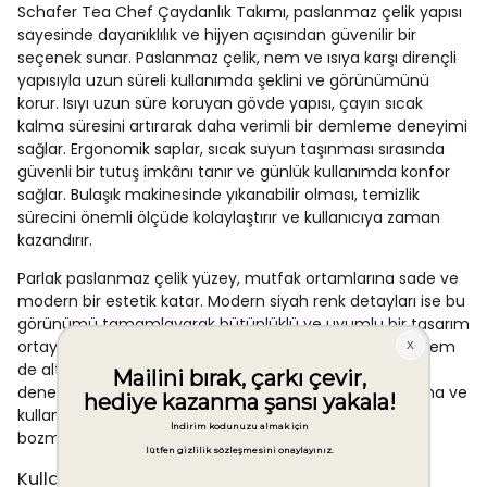
Schafer Tea Chef Çaydanlık Takımı, paslanmaz çelik yapısı
sayesinde dayanıklılık ve hijyen açısından güvenilir bir
seçenek sunar. Paslanmaz çelik, nem ve ısıya karşı dirençli
yapısıyla uzun süreli kullanımda şeklini ve görünümünü
korur. Isıyı uzun süre koruyan gövde yapısı, çayın sıcak
kalma süresini artırarak daha verimli bir demleme deneyimi
sağlar. Ergonomik saplar, sıcak suyun taşınması sırasında
güvenli bir tutuş imkânı tanır ve günlük kullanımda konfor
sağlar. Bulaşık makinesinde yıkanabilir olması, temizlik
sürecini önemli ölçüde kolaylaştırır ve kullanıcıya zaman
kazandırır.
Parlak paslanmaz çelik yüzey, mutfak ortamlarına sade ve
modern bir estetik katar. Modern siyah renk detayları ise bu
görünümü tamamlayarak bütünlüklü ve uyumlu bir tasarım
ortaya koyar. Dört parçalı set yapısı, hem üst demliği hem
de alt suluğu kapsayarak eksiksiz bir çay hazırlama
deneyimi sunar. Kompakt boyutları sayesinde depolama ve
kullanım pratikliği de gözetilmiş olup mutfak düzenini
bozmadan kolaylıkla yerleştirilebilir.
Kullanım Alanları