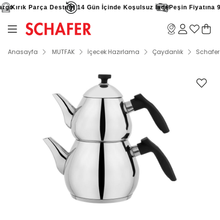
go
Kırık Parça Desteği
14 Gün İçinde Koşulsuz İade
Peşin Fiyatına 9 T
Anasayfa
MUTFAK
İçecek Hazırlama
Çaydanlık
Schafer