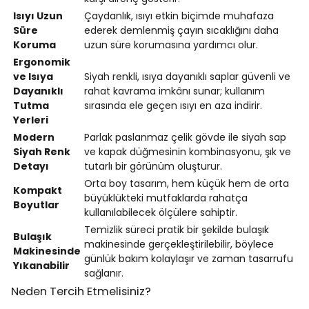
Isıyı Uzun
Çaydanlık, ısıyı etkin biçimde muhafaza
Süre
ederek demlenmiş çayın sıcaklığını daha
Koruma
uzun süre korumasına yardımcı olur.
Ergonomik
ve Isıya
Siyah renkli, ısıya dayanıklı saplar güvenli ve
Dayanıklı
rahat kavrama imkânı sunar; kullanım
Tutma
sırasında ele geçen ısıyı en aza indirir.
Yerleri
Modern
Parlak paslanmaz çelik gövde ile siyah sap
Siyah Renk
ve kapak düğmesinin kombinasyonu, şık ve
Detayı
tutarlı bir görünüm oluşturur.
Orta boy tasarım, hem küçük hem de orta
Kompakt
büyüklükteki mutfaklarda rahatça
Boyutlar
kullanılabilecek ölçülere sahiptir.
Temizlik süreci pratik bir şekilde bulaşık
Bulaşık
makinesinde gerçekleştirilebilir, böylece
Makinesinde
günlük bakım kolaylaşır ve zaman tasarrufu
Yıkanabilir
sağlanır.
Neden Tercih Etmelisiniz?