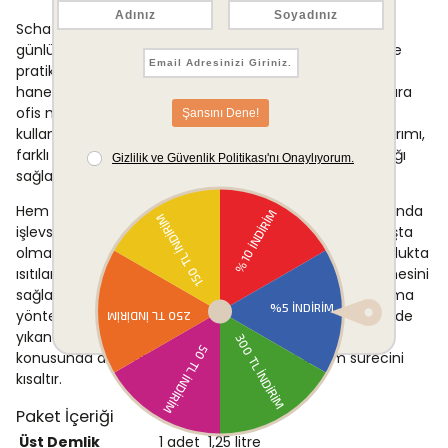
Schafer Tea Chef Çaydanlık Takımı, ev mutfaklarında
günlük çay hazırlığı için uygundur. Kompakt boyutları ve
pratik kapasitesi sayesinde küçük ve orta büyüklükteki
haneler için işlevsel bir seçenek oluşturur. Bunun yanı sıra
ofis mutfaklarında çay servisi amacıyla da rahatlıkla
kullanılabilir. Isıya dayanıklı saplar ve güvenli kapak tasarımı,
farklı kullanıcı profillerine hitap eden bir kullanım kolaylığı
sağlar.
Hem misafir ağırlamada hem de gündelik çay molalarında
işlevselliğini koruyan bu çaydanlık takımı, gaz ocağı başta
olmak üzere uyumlu ocak türlerinde kullanılabilir. Alt sulukta
ısıtılan su buharı aracılığıyla üst demlikte çay demlenmesini
sağlayan klasik çift katlı sistem, geleneksel çay hazırlama
yöntemine uygun bir kullanım sunar. Bulaşık makinesinde
yıkanabilir özelliği, yoğun kullanım sonrasında temizlik
konusunda da pratik bir çözüm sağlar ve bakım sürecini
kısaltır.
Paket İçeriği
Üst Demlik
1 adet
1,25 litre