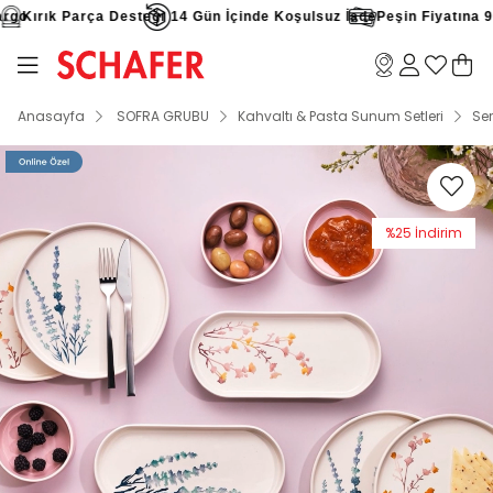
o
Kırık Parça Desteği
14 Gün İçinde Koşulsuz İade
Peşin Fiyatına 9 Ta
Anasayfa
SOFRA GRUBU
Kahvaltı & Pasta Sunum Setleri
Ser
%
25
İndirim