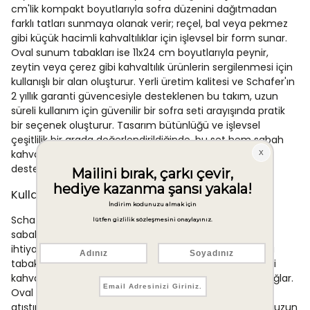
cm'lik kompakt boyutlarıyla sofra düzenini dağıtmadan
farklı tatları sunmaya olanak verir; reçel, bal veya pekmez
gibi küçük hacimli kahvaltılıklar için işlevsel bir form sunar.
Oval sunum tabakları ise 11x24 cm boyutlarıyla peynir,
zeytin veya çerez gibi kahvaltılık ürünlerin sergilenmesi için
kullanışlı bir alan oluşturur. Yerli üretim kalitesi ve Schafer'ın
2 yıllık garanti güvencesiyle desteklenen bu takım, uzun
süreli kullanım için güvenilir bir sofra seti arayışında pratik
bir seçenek oluşturur. Tasarım bütünlüğü ve işlevsel
çeşitlilik bir arada değerlendirildiğinde, bu set hem sabah
kahvaltılarını hem de özel günlerdeki sofra düzenlerini
destekleyen kapsamlı bir çözüm sunmaktadır.
Kullanım Alanları
Schafer Sunny Kahvaltı Takımı, ev ortamındaki günlük
sabah kahvaltılarında dört kişilik bir sofranın temel
ihtiyaçlarını karşılayacak şekilde yapılandırılmıştır. Pasta
tabakları bireysel servis için, reçellikler ise küçük hacimli
kahvaltılıkların sunumu için işlevsel bir kullanım alanı sağlar.
Oval sunum tabakları, peynir dilimleri, zeytin veya
atıştırmalıkların sergilenmesinde rahatlıkla kullanılabilir; uzun