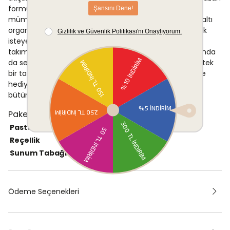
formu sayesinde birden fazla ürünü yan yana sunmak
mümkün olur. Misafir davetlerinde ve hafta sonu kahvaltı
organizasyonlarında masaya estetik bir düzen getirmek
isteyenler için pratik ve görsel açıdan zengin bir sofra
takımıdır. Brunch organizasyonları ve özel gün sofralarında
da setdeki parçaların çeşitliliği, farklı servis ihtiyaçlarını tek
bir takımla karşılama imkânı sunar. Ayrıca özel günlerde
hediye amacıyla da tercih edilebilecek bir sunum
bütünlüğüne ve kutu içeriğine sahiptir.
Paket İçeriği
Pasta Tabağı
4 adet
19 cm
Reçellik
4 adet
10 cm
Sunum Tabağı
2 adet
11x24 cm
Ödeme Seçenekleri