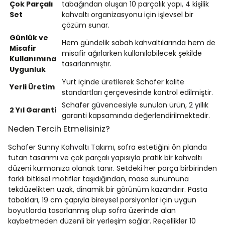
Çok Parçalı
tabağından oluşan 10 parçalık yapı, 4 kişilik
Set
kahvaltı organizasyonu için işlevsel bir
çözüm sunar.
Günlük ve
Hem gündelik sabah kahvaltılarında hem de
Misafir
misafir ağırlarken kullanılabilecek şekilde
Kullanımına
tasarlanmıştır.
Uygunluk
Yurt içinde üretilerek Schafer kalite
Yerli Üretim
standartları çerçevesinde kontrol edilmiştir.
Schafer güvencesiyle sunulan ürün, 2 yıllık
2 Yıl Garanti
garanti kapsamında değerlendirilmektedir.
Neden Tercih Etmelisiniz?
Schafer Sunny Kahvaltı Takımı, sofra estetiğini ön planda
tutan tasarımı ve çok parçalı yapısıyla pratik bir kahvaltı
düzeni kurmanıza olanak tanır. Setdeki her parça birbirinden
farklı bitkisel motifler taşıdığından, masa sunumuna
tekdüzelikten uzak, dinamik bir görünüm kazandırır. Pasta
tabakları, 19 cm çapıyla bireysel porsiyonlar için uygun
boyutlarda tasarlanmış olup sofra üzerinde alan
kaybetmeden düzenli bir yerleşim sağlar. Reçellikler 10