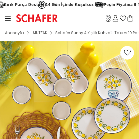
o
Kırık Parça Desteği
14 Gün İçinde Koşulsuz İade
Peşin Fiyatına 9 Tak
Anasayfa
MUTFAK
Schafer Sunny 4 Kişilik Kahvaltı Takımı 10 Pa