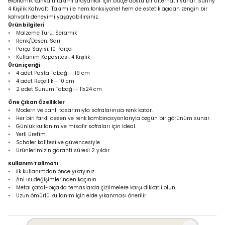
ekonomik kahvaltı takımı arayanlar için bütçe dostu bir alternatif sunar. Sunny
4 Kişilik Kahvaltı Takımı ile hem fonksiyonel hem de estetik açıdan zengin bir
kahvaltı deneyimi yaşayabilirsiniz.
Ürün bilgileri
• Malzeme Türü: Seramik
• Renk/Desen: Sarı
• Parça Sayısı: 10 Parça
• Kullanım Kapasitesi: 4 Kişilik
Ürün içeriği
• 4 adet Pasta Tabağı - 19 cm
• 4 adet Reçellik - 10 cm
• 2 adet Sunum Tabağı - 11x24 cm
Öne Çıkan Özellikler
• Modern ve canlı tasarımıyla sofralarınıza renk katar.
• Her biri farklı desen ve renk kombinasyonlarıyla özgün bir görünüm sunar.
• Günlük kullanım ve misafir sofraları için ideal.
• Yerli üretim.
• Schafer kalitesi ve güvencesiyle
• Ürünlerimizin garanti süresi 2 yıldır.
Kullanım Talimatı
• İlk kullanımdan önce yıkayınız.
• Ani ısı değişimlerinden kaçının.
• Metal çatal-bıçakla temaslarda çizilmelere karşı dikkatli olun.
• Uzun ömürlü kullanım için elde yıkanması önerilir