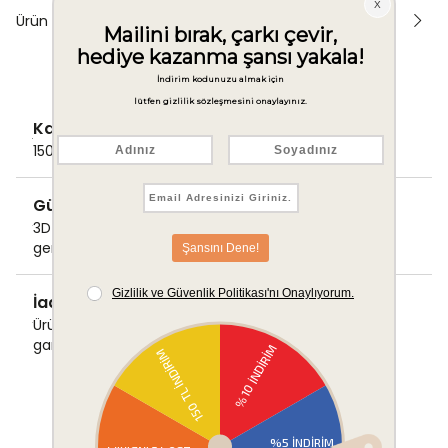
Ürün Önerileri
Kargo Ücretsiz
1500 TL ve üzeri alışverişlerde Kargo bedava!
Güvenli Ödeme
3D Secure ile güvenli ödemenizi
gerçekleştirin.
İade & Değişim Garantisi
Ürünlerinizde sorunsuz iade ve değişim
garantisi.