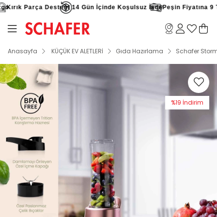
o
Kırık Parça Desteği
14 Gün İçinde Koşulsuz İade
Peşin Fiyatına 9 Ta
Anasayfa
KÜÇÜK EV ALETLERİ
Gıda Hazırlama
Schafer Storm
%
19
İndirim