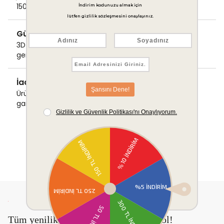
1500 TL ve üzeri alışverişlerde Kargo bedava!
Güvenli Ödeme
3D Secure ile güvenli ödemenizi
gerçekleştirin.
İade & Değişim Garantisi
Ürünlerinizde sorunsuz iade ve değişim
garantisi.
Tüm yeniliklerden önce sen haberdar ol!