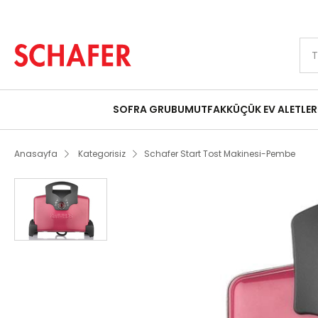
Peşin Fiyatına 9 Taksit Fırsatı
Schafer Start Tost Makinesi-Pembe
SOFRA GRUBU
MUTFAK
KÜÇÜK EV ALETLER
Anasayfa
Kategorisiz
Schafer Start Tost Makinesi-Pembe