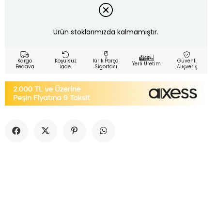
Ürün stoklarımızda kalmamıştır.
Kargo
Koşulsuz
Kırık Parça
Güvenli
Yerli Üretim
Bedava
İade
Sigortası
Alışveriş