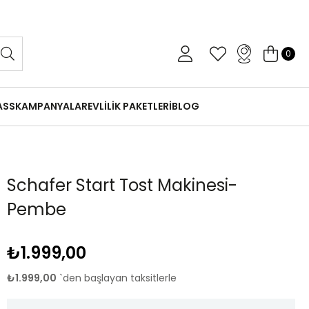
 Gün İçinde Koşulsuz İade
0
ASS
KAMPANYALAR
EVLİLİK PAKETLERİ
BLOG
Schafer Start Tost Makinesi-
Pembe
₺1.999,00
₺1.999,00
`den başlayan taksitlerle