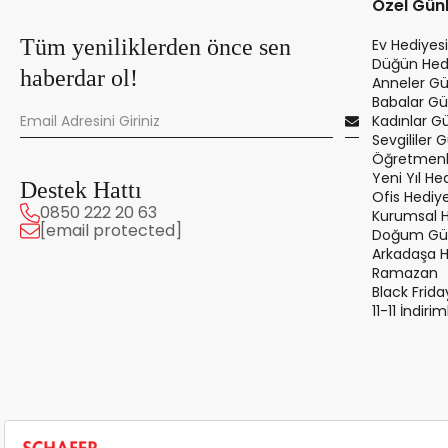
Özel Gün
Tüm yeniliklerden önce sen
Ev Hediyesi
Düğün Hedi
haberdar ol!
Anneler Gü
Babalar Gü
Kadınlar G
Sevgililer 
Öğretmenle
Yeni Yıl Hed
Destek Hattı
Ofis Hediye
0850 222 20 63
Kurumsal 
[email protected]
Doğum Gün
Arkadaşa 
Ramazan
Black Frida
11-11 İndirim