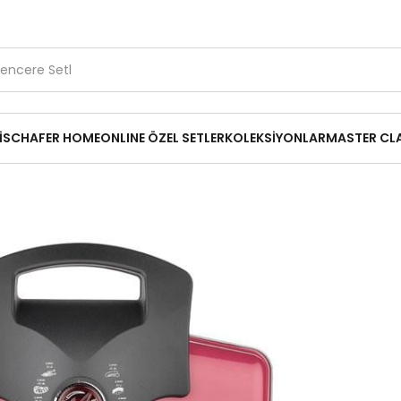
1.500 TL ve Üzerine Ücretsiz Kargo
Kırık Parça Desteği
14
₺1.999,00
İ
SCHAFER HOME
ONLINE ÖZEL SETLER
KOLEKSİYONLAR
MASTER CL