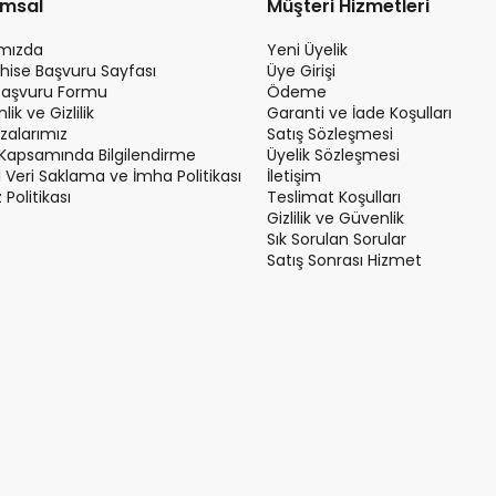
umsal
Müşteri Hizmetleri
ımızda
Yeni Üyelik
hise Başvuru Sayfası
Üye Girişi
Başvuru Formu
Ödeme
ik ve Gizlilik
Garanti ve İade Koşulları
alarımız
Satış Sözleşmesi
Kapsamında Bilgilendirme
Üyelik Sözleşmesi
el Veri Saklama ve İmha Politikası
İletişim
Politikası
Teslimat Koşulları
Gizlilik ve Güvenlik
Sık Sorulan Sorular
Satış Sonrası Hizmet