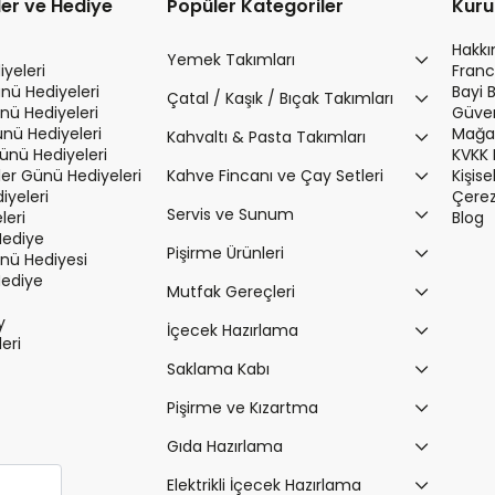
ler ve Hediye
Popüler Kategoriler
Kur
Hakk
Yemek Takımları
yeleri
Franc
nü Hediyeleri
Bayi 
Çatal / Kaşık / Bıçak Takımları
nü Hediyeleri
Güvenl
ünü Hediyeleri
Mağaz
Kahvaltı & Pasta Takımları
Günü Hediyeleri
KVKK 
r Günü Hediyeleri
Kahve Fincanı ve Çay Setleri
Kişis
iyeleri
Çerez 
Servis ve Sunum
leri
Blog
Hediye
Pişirme Ürünleri
ü Hediyesi
Hediye
Mutfak Gereçleri
y
İçecek Hazırlama
leri
Saklama Kabı
Pişirme ve Kızartma
Gıda Hazırlama
Elektrikli İçecek Hazırlama