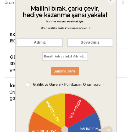
Ürün Önerileri
Kargo Ücretsiz
1500 TL ve üzeri alışverişlerde Kargo bedava!
Güvenli Ödeme
3D Secure ile güvenli ödemenizi
gerçekleştirin.
İade & Değişim Garantisi
Ürünlerinizde sorunsuz iade ve değişim
garantisi.