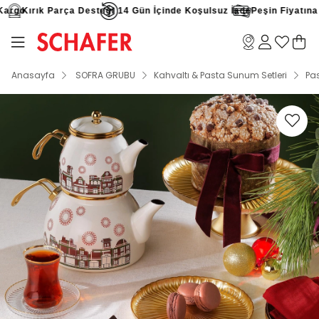
argo
Kırık Parça Desteği
14 Gün İçinde Koşulsuz İade
Peşin Fiyatına 9 
Anasayfa
SOFRA GRUBU
Kahvaltı & Pasta Sunum Setleri
Pas