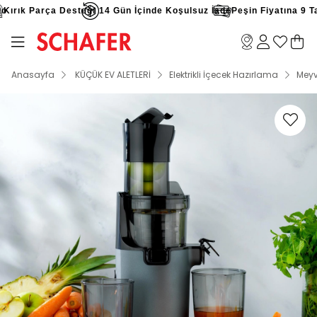
ırık Parça Desteği
14 Gün İçinde Koşulsuz İade
Peşin Fiyatına 9 Taks
Anasayfa
KÜÇÜK EV ALETLERİ
Elektrikli İçecek Hazırlama
Meyv