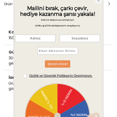
Ürün Önerileri
Kargo Ücretsiz
1500 TL ve üzeri alışverişlerde Kargo bedava!
Güvenli Ödeme
3D Secure ile güvenli ödemenizi
gerçekleştirin.
İade & Değişim Garantisi
Ürünlerinizde sorunsuz iade ve değişim
garantisi.