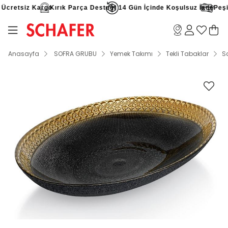
Ücretsiz Kargo
Kırık Parça Desteği
14 Gün İçinde Koşulsuz İade
Peşin 
Anasayfa
SOFRA GRUBU
Yemek Takımı
Tekli Tabaklar
S