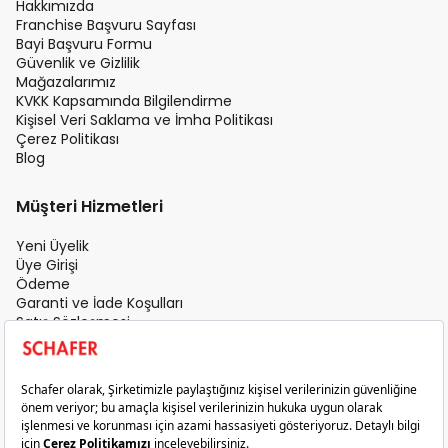
Hakkımızda
Franchise Başvuru Sayfası
Bayi Başvuru Formu
Güvenlik ve Gizlilik
Mağazalarımız
KVKK Kapsamında Bilgilendirme
Kişisel Veri Saklama ve İmha Politikası
Çerez Politikası
Blog
Müşteri Hizmetleri
Yeni Üyelik
Üye Girişi
Ödeme
Garanti ve İade Koşulları
Satış Sözleşmesi
Üyelik Sözleşmesi
İletişim
Teslimat Koşulları
Gizlilik ve Güvenlik
Sık Sorulan Sorular
Satış Sonrası Hizmet