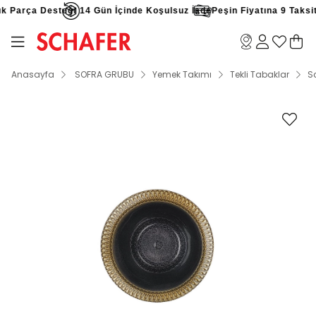
k Parça Desteği
14 Gün İçinde Koşulsuz İade
Peşin Fiyatına 9 Taksit 
Anasayfa
SOFRA GRUBU
Yemek Takımı
Tekli Tabaklar
S