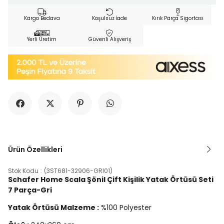
Kargo Bedava
Koşulsuz İade
Kırık Parça Sigortası
Yerli Üretim
Güvenli Alışveriş
Ürün Özellikleri
Stok Kodu
(3ST681-32906-GRI01)
Schafer Home Scala Şönil Çift Kişilik Yatak Örtüsü Seti
7 Parça-Gri
Yatak Örtüsü Malzeme :
%100 Polyester