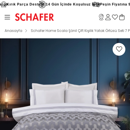
go
Kırık Parça Desteği
14 Gün İçinde Koşulsuz İade
Peşin Fiyatına 9 T
Anasayfa
Schafer Home Scala Şönil Çift Kişilik Yatak Örtüsü Seti 7 