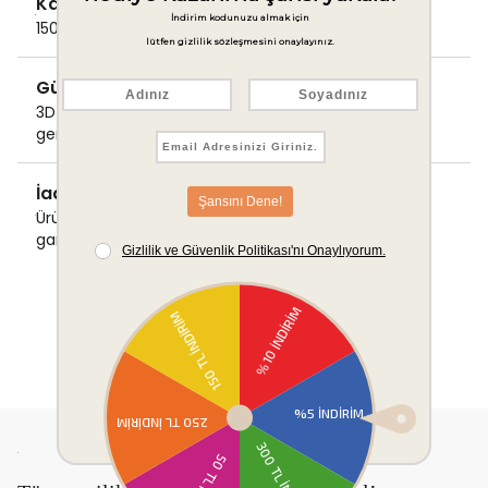
Kargo Ücretsiz
1500 TL ve üzeri alışverişlerde Kargo bedava!
Güvenli Ödeme
3D Secure ile güvenli ödemenizi
gerçekleştirin.
İade & Değişim Garantisi
Ürünlerinizde sorunsuz iade ve değişim
garantisi.