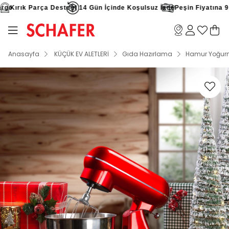
go
Kırık Parça Desteği
14 Gün İçinde Koşulsuz İade
Peşin Fiyatına 9 Ta
Anasayfa
KÜÇÜK EV ALETLERİ
Gıda Hazırlama
Hamur Yoğur