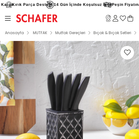
Kargo
Kırık Parça Desteği
14 Gün İçinde Koşulsuz İade
Peşin Fiyatına 
Anasayfa
MUTFAK
Mutfak Gereçleri
Bıçak & Bıçak Setleri