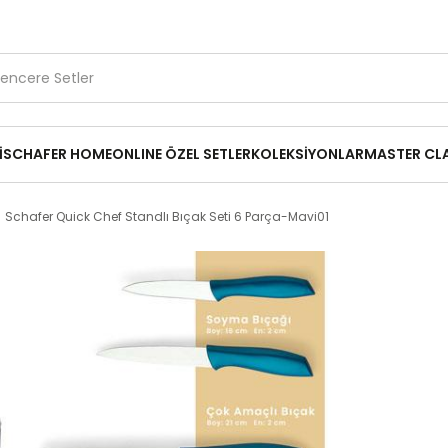
1.500 TL ve Üzerine Ücretsiz Kargo
Kırık Parça Desteği
14
₺349,95
Parça-Mavi01
İ
SCHAFER HOME
ONLINE ÖZEL SETLER
KOLEKSİYONLAR
MASTER CL
Schafer Quick Chef Standlı Bıçak Seti 6 Parça-Mavi01