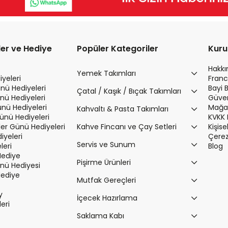
ler ve Hediye
Popüler Kategoriler
Kur
Hakk
Yemek Takımları
yeleri
Franc
nü Hediyeleri
Bayi 
Çatal / Kaşık / Bıçak Takımları
nü Hediyeleri
Güvenl
ünü Hediyeleri
Mağaz
Kahvaltı & Pasta Takımları
Günü Hediyeleri
KVKK 
r Günü Hediyeleri
Kahve Fincanı ve Çay Setleri
Kişis
iyeleri
Çerez 
Servis ve Sunum
leri
Blog
Hediye
Pişirme Ürünleri
ü Hediyesi
Hediye
Mutfak Gereçleri
y
İçecek Hazırlama
leri
Saklama Kabı