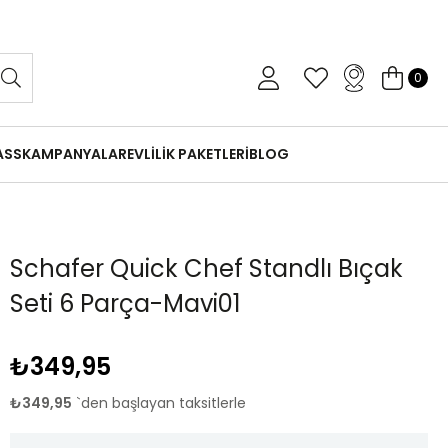
 Gün İçinde Koşulsuz İade
0
ASS
KAMPANYALAR
EVLİLİK PAKETLERİ
BLOG
Schafer Quick Chef Standlı Bıçak
Seti 6 Parça-Mavi01
₺349,95
₺349,95
`den başlayan taksitlerle