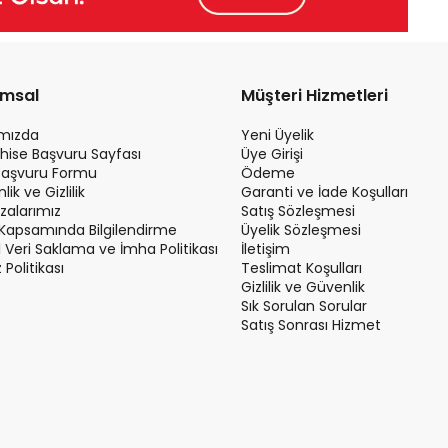
umsal
Müşteri Hizmetleri
ımızda
Yeni Üyelik
hise Başvuru Sayfası
Üye Girişi
Başvuru Formu
Ödeme
ik ve Gizlilik
Garanti ve İade Koşulları
alarımız
Satış Sözleşmesi
Kapsamında Bilgilendirme
Üyelik Sözleşmesi
el Veri Saklama ve İmha Politikası
İletişim
Politikası
Teslimat Koşulları
Gizlilik ve Güvenlik
Sık Sorulan Sorular
Satış Sonrası Hizmet