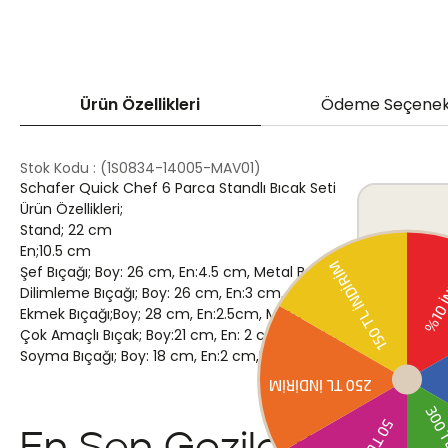
Ürün Özellikleri
Ödeme Seçenek
Stok Kodu
(1S0834-14005-MAV01)
Schafer Quick Chef 6 Parca Standlı Bıcak Seti
Ürün Özellikleri;
Stand; 22 cm
En;10.5 cm
Şef Bıçağı; Boy: 26 cm, En:4.5 cm, Metal Bıçak Kısmı: 14 cm, T
Dilimleme Bıçağı; Boy: 26 cm, En:3 cm, Metal Bıçak Kısmı: 14c
Ekmek Bıçağı;Boy; 28 cm, En:2.5cm, Metal Bıçak Kısmı:16 cm, 
Çok Amaçlı Bıçak; Boy:21 cm, En: 2 cm, Metal Bıçak Kısmı: 11 c
Soyma Bıçağı; Boy: 18 cm, En:2 cm,Metal Bıçak Kısmı:8 cm, Tu