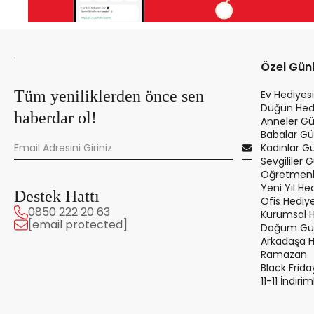
Özel Gün
Tüm yeniliklerden önce sen
Ev Hediyesi
Düğün Hedi
haberdar ol!
Anneler Gü
Babalar Gü
Kadınlar G
Sevgililer 
Öğretmenle
Yeni Yıl Hed
Destek Hattı
Ofis Hediye
0850 222 20 63
Kurumsal 
[email protected]
Doğum Gün
Arkadaşa 
Ramazan
Black Frida
11-11 İndirim