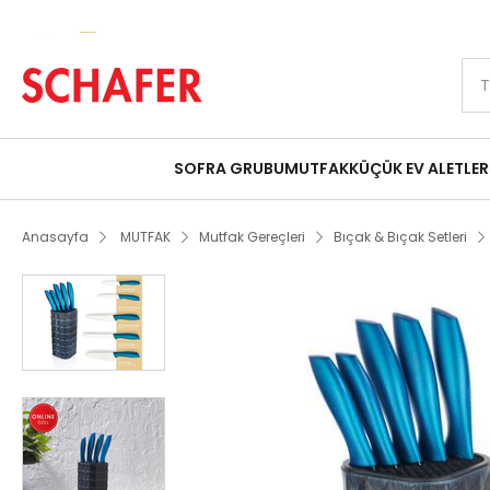
Peşin Fiyatına 9 Taksit Fırsatı
Schafer Quick Chef Standlı Bıçak Seti 6 
SOFRA GRUBU
MUTFAK
KÜÇÜK EV ALETLER
Anasayfa
MUTFAK
Mutfak Gereçleri
Bıçak & Bıçak Setleri