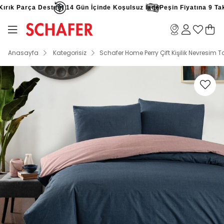
rık Parça Desteği
14 Gün İçinde Koşulsuz İade
Peşin Fiyatına 9 Taksi
Anasayfa
Kategorisiz
Schafer Home Perry Çift Kişilik Nevresim T