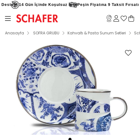
Desteği
14 Gün İçinde Koşulsuz İade
Peşin Fiyatına 9 Taksit Fırsatı
Anasayfa
SOFRA GRUBU
Kahvaltı & Pasta Sunum Setleri
Sch