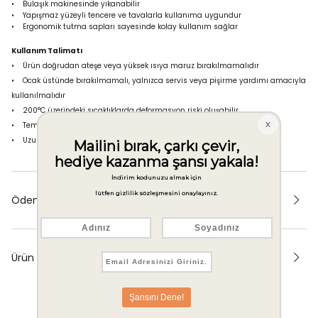
• Bulaşık makinesinde yıkanabilir
• Yapışmaz yüzeyli tencere ve tavalarla kullanıma uygundur
• Ergonomik tutma sapları sayesinde kolay kullanım sağlar
Kullanım Talimatı
• Ürün doğrudan ateşe veya yüksek ısıya maruz bırakılmamalıdır
• Ocak üstünde bırakılmamalı, yalnızca servis veya pişirme yardımı amacıyla
kullanılmalıdır
• 200°C üzerindeki sıcaklıklarda deformasyon riski oluşabilir
• Temizlik için sert tel veya aşındırıcı deterjanlar kullanılmamalıdır
• Uzun ömürlü kullanım için elde yıkama önerilir
Ödeme Seçenekleri
Ürün Önerileri