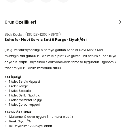
Ürün Özellikleri
Stok Kodu
(1S5123-12001-SIY01)
Schafer Navi Servis Seti 6 Parça-Siyah/Gri
Şıklığı ve fonksiyonelliği bir araya getiren Schafer Navi Servis Seti,
mutfağınızda günlük kullanım için pratik ve güvenli bir çözüm sunar. Isıya
dayanıklı yapısı sayesinde sıcak yemeklerle temasa uygundur. Ergonomik
tasarımıyla kullanım konforunu artırır.
Set İçeriği
• 1 Adet Servis Kepçesi
• 1 Adet Kevgir
• 1 Adet Spatula
• 1 Adet Delikli Spatula
• 1 Adet Makarna Kaşığı
• 1 Adet Çorba Kepçesi
Teknik Özellikler
• Malzeme: Gıdaya uygun 5 numara plastik
• Renk: Siyah/Gri
• Isı Dayanımı: 200°C'ye kadar