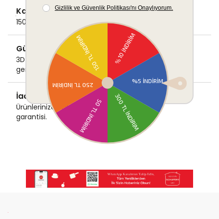
Kargo Ücretsiz
1500 TL ve üzeri alışverişlerde Kargo bedava!
Güvenli Ödeme
3D Secure ile güvenli ödemenizi
gerçekleştirin.
İade & Değişim Garantisi
Ürünlerinizde sorunsuz iade ve değişim
garantisi.