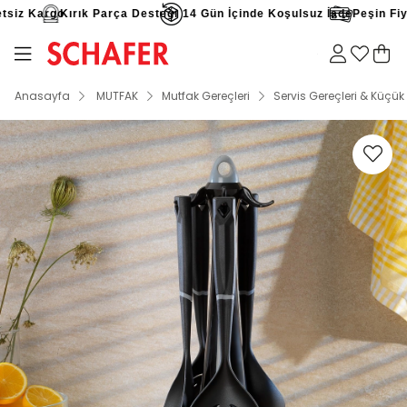
iz Kargo
Kırık Parça Desteği
14 Gün İçinde Koşulsuz İade
Peşin Fiyatı
Anasayfa
MUTFAK
Mutfak Gereçleri
Servis Gereçleri & Küçük