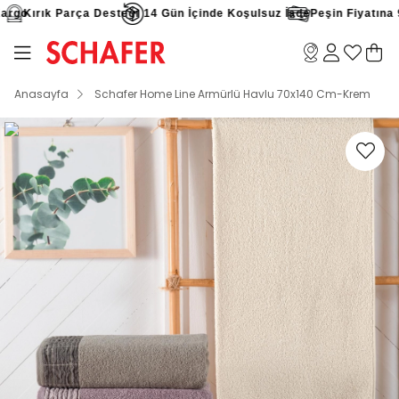
rgo
Kırık Parça Desteği
14 Gün İçinde Koşulsuz İade
Peşin Fiyatına 9 
Anasayfa
Schafer Home Line Armürlü Havlu 70x140 Cm-Krem