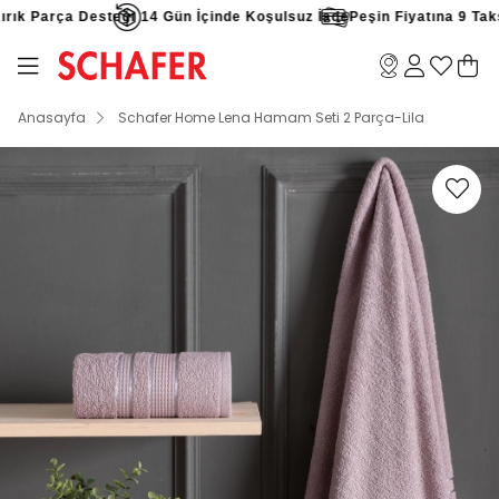
ık Parça Desteği
14 Gün İçinde Koşulsuz İade
Peşin Fiyatına 9 Taksit
Anasayfa
Schafer Home Lena Hamam Seti 2 Parça-Lila