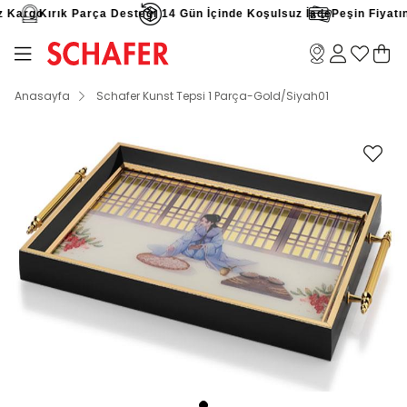
 Kargo
Kırık Parça Desteği
14 Gün İçinde Koşulsuz İade
Peşin Fiyatına
Anasayfa
Schafer Kunst Tepsi 1 Parça-Gold/Siyah01