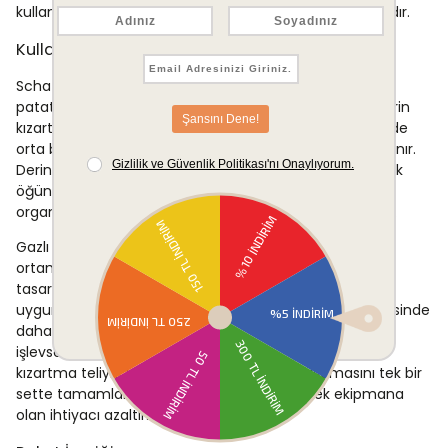
kullanıma uygun olmadığı göz önünde bulundurulmalıdır.
Kullanım Alanları
Schafer Komfort Derin Kızartma Tavası, tavuk, balık,
patates, soğan halkası ve sebze gibi çeşitli malzemelerin
kızartılmasında kullanılabilir. 2 litrelik hacmi, tek seferinde
orta büyüklükte porsiyonların hazırlanmasına olanak tanır.
Derin yapısı ve kızartma teli kombinasyonu, hem günlük
öğün hazırlıklarında hem de daha kapsamlı yemek
organizasyonlarında pratik bir kullanım deneyimi sunar.
Gazlı ve elektrikli ocakların yaygın olduğu farklı mutfak
ortamlarında tercih edilebilir; ev kullanımına yönelik
tasarımıyla küçük ve orta büyüklükteki mutfaklar için
uygundur. Özellikle sıçramayı azaltan derin yapısı sayesinde
daha düzenli bir kızartma süreci isteyen kullanıcılar için
işlevsel bir seçenek oluşturur. Servis kolaylığı sağlayan
kızartma teliyle birlikte pişirme ve sunum aşamasını tek bir
sette tamamlamak mümkün olduğundan ek ekipmana
olan ihtiyacı azaltır.