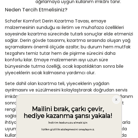
ağırlamaya uygun kullanım imkânı tanır.
Neden Tercih Etmelisiniz?
Schafer Komfort Derin Kızartma Tavası, emaye
malzemesinin sunduğu ısı iletim ve muhafaza özellikleri
sayesinde kızartma sürecinde tutarlı sonuçlar elde etmenizi
sağlar. Derin gövde tasarımı, kızartma sırasında oluşan yağ
sıçramalarını önemli ölçüde azaltır; bu durum hem mutfak
tezgahını temiz tutar hem de pişirme sürecini daha
konforlu kılar. Emaye malzemenin ısıyı uzun süre
bünyesinde tutma özelliği, ocak kapatıldıktan sonra bile
yiyeceklerin sıcak kalmasına yardımcı olur.
Sete dahil olan kızartma teli, yiyeceklerin yağdan
ayrılmasını ve süzülmesini kolaylaştırarak doğrudan servis
imkânı tanır. Leke ve koku tutmayan emaye yüzey, kullanım
sonrası temizlik süresini belirgin biçimde kısaltır. Lacivert
rengi ve sade tasarımıyla mutfak estetiğine uyum
sağlayan bu set, 2 litrelik kapasitesiyle farklı porsiyon
ihtiyaçlarına yanıt verir. Gazlı, elektrikli ve seramik ocaklarla
uyumlu olması, farklı mutfak düzenlemelerinde rahatlıkla
kullanılabilmesine olanak tanırken indüksiyonlu ocaklarda