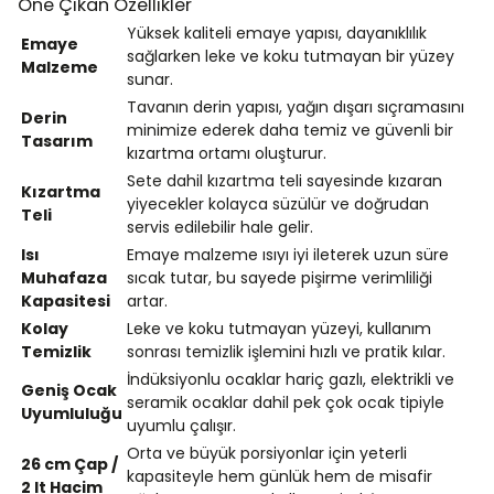
Öne Çıkan Özellikler
Yüksek kaliteli emaye yapısı, dayanıklılık
Emaye
sağlarken leke ve koku tutmayan bir yüzey
Malzeme
sunar.
Tavanın derin yapısı, yağın dışarı sıçramasını
Derin
minimize ederek daha temiz ve güvenli bir
Tasarım
kızartma ortamı oluşturur.
Sete dahil kızartma teli sayesinde kızaran
Kızartma
yiyecekler kolayca süzülür ve doğrudan
Teli
servis edilebilir hale gelir.
Isı
Emaye malzeme ısıyı iyi ileterek uzun süre
Muhafaza
sıcak tutar, bu sayede pişirme verimliliği
Kapasitesi
artar.
Kolay
Leke ve koku tutmayan yüzeyi, kullanım
Temizlik
sonrası temizlik işlemini hızlı ve pratik kılar.
İndüksiyonlu ocaklar hariç gazlı, elektrikli ve
Geniş Ocak
seramik ocaklar dahil pek çok ocak tipiyle
Uyumluluğu
uyumlu çalışır.
Orta ve büyük porsiyonlar için yeterli
26 cm Çap /
kapasiteyle hem günlük hem de misafir
2 lt Hacim