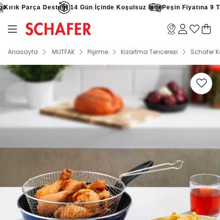
ırık Parça Desteği
14 Gün İçinde Koşulsuz İade
Peşin Fiyatına 9 Taks
Anasayfa
MUTFAK
Pişirme
Kızartma Tenceresi
Schafer K